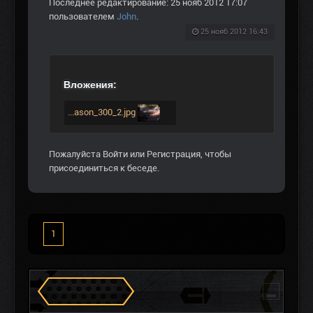
Последнее редактирование: 25 нояб 2012 17:07
пользователем
John
.
25 нояб 2012 16:43
Вложения:
...ason_300_2.jpg
Пожалуйста
Войти
или
Регистрация
, чтобы
присоединиться к беседе.
1
Сталкеров в Зоне