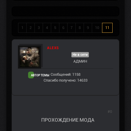
1
2
3
4
5
6
7
8
9
10
11
ALEXS
Не в сети
АДМИН
Сообщений: 1158
АВТОР ТЕМЫ
Спасибо получено: 14633
#0
ПРОХОЖДЕНИЕ МОДА