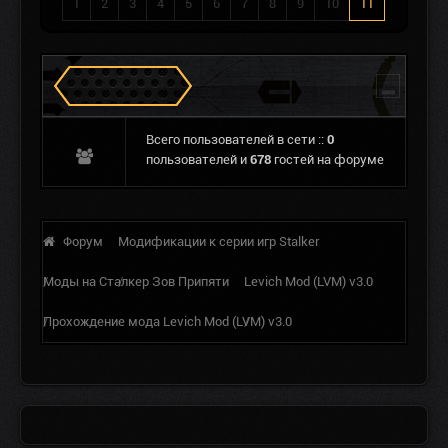
1
2
3
4
5
6
7
8
9
10
11
Сталкеров в Зоне
Всего пользователей в сети ::
0
пользователей и
678
гостей на форуме
Форум
Модификации к серии игр Stalker
Моды на Сталкер Зов Припяти
Levich Mod (LVM) v3.0
Прохождение мода Levich Mod (LVM) v3.0