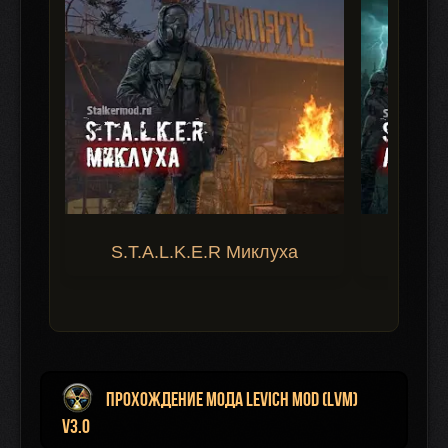
S.T.A.L.K.E.R Миклуха
S.T.A.
Прохождение мода Levich Mod (LVM)
v3.0