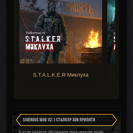
S.T.A.L.K.E.R Миклуха
S.T.A.
SIGEROUS MOD V2.1 СТАЛКЕР ЗОВ ПРИПЯТИ
В этом разделе обсуждаем прохождение мода
(2 ТЕМЫ)