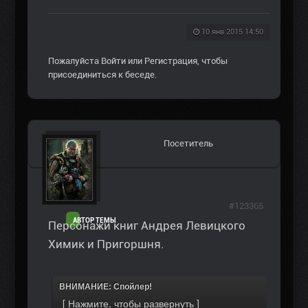
10 янв 2015 14:50
Пожалуйста
Войти
или
Регистрация
, чтобы
присоединиться к беседе.
Посетитель
#123365
АВТОР ТЕМЫ
Персонажи книг Андрея Левицкого
Химик и Пригоршня.
ВНИМАНИЕ: Спойлер!