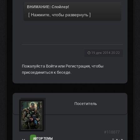
ВНИМАНИЕ: Спойлер!
19 дек 2014 20:22
Пожалуйста
Войти
или
Регистрация
, чтобы
присоединиться к беседе.
Посетитель
#118877
АВТОР ТЕМЫ