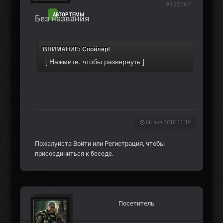
#122167
АВТОР ТЕМЫ
Без названия
ВНИМАНИЕ: Спойлер!
06 янв 2015 11:19
Пожалуйста
Войти
или
Регистрация
, чтобы
присоединиться к беседе.
Посетитель