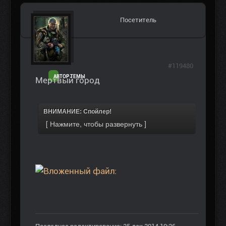
Посетитель
#119480
АВТОР ТЕМЫ
Мертвый город
ВНИМАНИЕ: Спойлер!