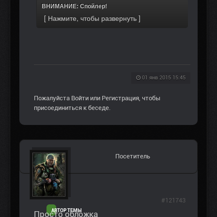
ВНИМАНИЕ: Спойлер!
01 янв 2015 15:45
Пожалуйста
Войти
или
Регистрация
, чтобы
присоединиться к беседе.
Посетитель
#121743
АВТОР ТЕМЫ
Просто обложка