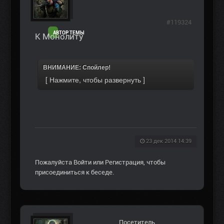
#119324
АВТОР ТЕМЫ
К Монолиту
ВНИМАНИЕ: Спойлер!
23 дек 2014 14:39
Пожалуйста
Войти
или
Регистрация
, чтобы
присоединиться к беседе.
Посетитель