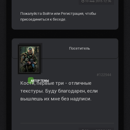
10 янв 2015 12:36
Пожалуйста
Войти
или
Регистрация
, чтобы
присоединиться к беседе.
Посетитель
#122944
АВТОР ТЕМЫ
Костя, первые три - отличные
текстуры. Буду благодарен, если
вышлешь их мне без надписи.