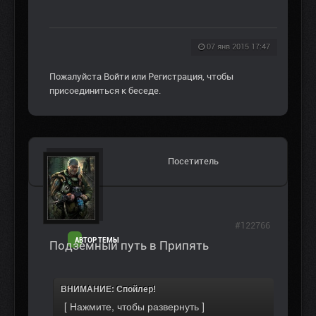
07 янв 2015 17:47
Пожалуйста
Войти
или
Регистрация
, чтобы
присоединиться к беседе.
Посетитель
#122766
АВТОР ТЕМЫ
Подземный путь в Припять
ВНИМАНИЕ: Спойлер!