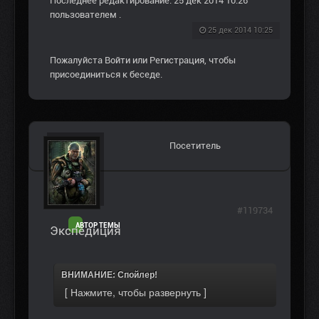
Последнее редактирование: 25 дек 2014 10:26
пользователем
.
25 дек 2014 10:25
Пожалуйста
Войти
или
Регистрация
, чтобы
присоединиться к беседе.
Посетитель
#119734
АВТОР ТЕМЫ
Экспедиция
ВНИМАНИЕ: Спойлер!