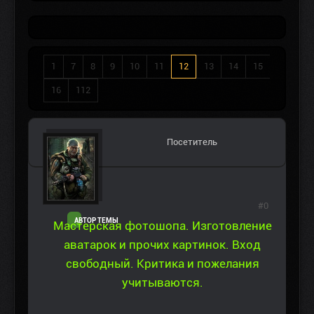
1
7
8
9
10
11
12
13
14
15
16
112
Посетитель
#0
АВТОР ТЕМЫ
Мастерская фотошопа. Изготовление
аватарок и прочих картинок. Вход
свободный. Критика и пожелания
учитываются.