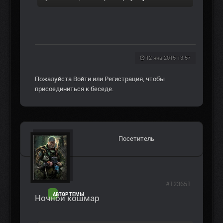
12 янв 2015 13:57
Пожалуйста
Войти
или
Регистрация
, чтобы
присоединиться к беседе.
Посетитель
#123651
АВТОР ТЕМЫ
Ночной кошмар