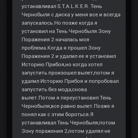
устанавливал S.T.A.L.K.E.R. Тень
Чернобыля с диска у меня все и всегда
запускалось.Но позже когда я
установил на Тень Чернобыля Зону
Поражения 2 началась моя
проблема.Когда я прошел Зону
Поражения 2 и удалил ее я установил
Историю Прибоя,но когда хотел
запустить произошел вылет,потом я
удалил Историю Прибоя и попробовал
запустить без мода,снова
вылет.Потом я переустановил Тень
Чернобыля,все равно вылет.Позже я
понял как с этим бороться.Я
устанавливал Тень Чернобыля,потом
Зону поражения 2,потом удалял не