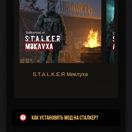
S.T.A.L.K.E.R Миклуха
S.T.A.
Как установить мод на Сталкер?