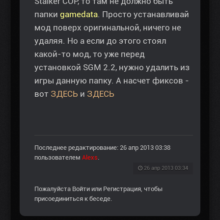
Stalker COP, то там не должно быть
папки
gamedata
. Просто устанавливай
мод поверх оригинальной, ничего не
удаляя. Но а если до этого стоял
какой-то мод, то уже перед
установкой SGM 2.2, нужно удалить из
игры данную папку. А насчет фиксов -
вот
ЗДЕСЬ
и
ЗДЕСЬ
Последнее редактирование: 26 апр 2013 03:38
пользователем
Alexs
.
26 апр 2013 03:34
Пожалуйста
Войти
или
Регистрация
, чтобы
присоединиться к беседе.