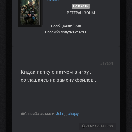
Не в сети
ВЕТЕРАН ЗOНЫ
Сообщений: 1798
Спасибо получено: 6260
#17609
Кидай папку с патчем в игру ,
соглашаясь на замену файлов .
Спасибо сказали:
John
,
,
chujoy
21 мая 2013 10:09