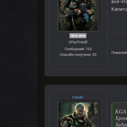
всё чт
Капита
Не в сети
ОПЫТНЫЙ
Сообщений: 163
Пожалуй
Спасибо получено: 53
FANAT
KGA 
Хрон
Зада