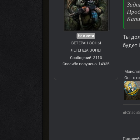
Зада
Прод
Капи
Ты дол
Не в сети
ВЕТЕРАН ЗOНЫ
будет.
ЛЕГЕНДА ЗОНЫ
Сообщений: 3116
Спасибо получено: 14935
Монолит
Он - ст
Спасиб
Пожалуй