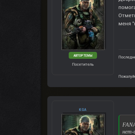
помога
Отметк
меня "
АВТОР ТЕМЫ
Последне
Посетитель
Пожалуй
KGA
FANA
нет-