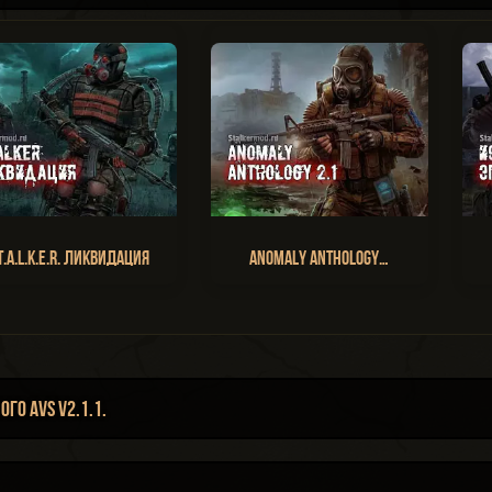
T.A.L.K.E.R. Ликвидация
Anomaly Anthology…
о AVS v2.1.1.