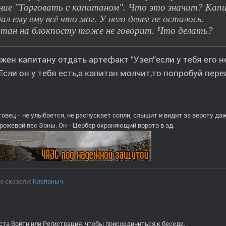
ние "Торговать с капитаном". Что это значит? Капи
ал ему ему всё что мог. У него денег не осталось.
тан на блокпосту тоже не говорит. Что делать?
жен капитану отдать артефакт "Узел"если у тебя его н
Если он у тебя есть,а капитан молчит,то попробуй пере
овец - не улыбается, не распускает сопли, слышит и видит за версту даж
орожевой пес Зоны. Он - Цербер охраняющий ворота в ад.
о сказали:
Клепаныч
ста
Войти
или
Регистрация
, чтобы присоединиться к беседе.