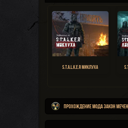
S.T.A.L.K.E.R Миклуха
S.
Прохождение мода Закон Меченог