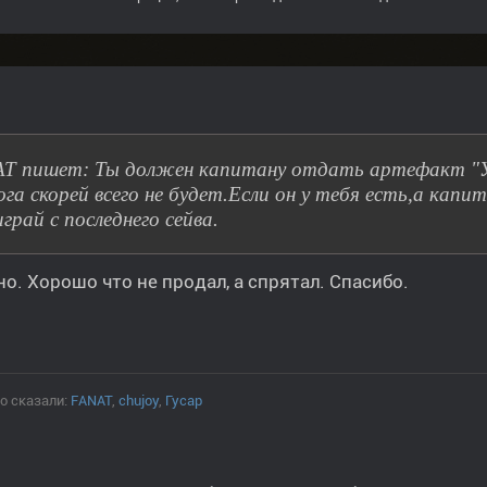
T пишет: Ты должен капитану отдать артефакт "Узе
ога скорей всего не будет.Если он у тебя есть,а кап
грай с последнего сейва.
о. Хорошо что не продал, а спрятал. Спасибо.
о сказали:
FANAT
,
chujoy
,
Гусар