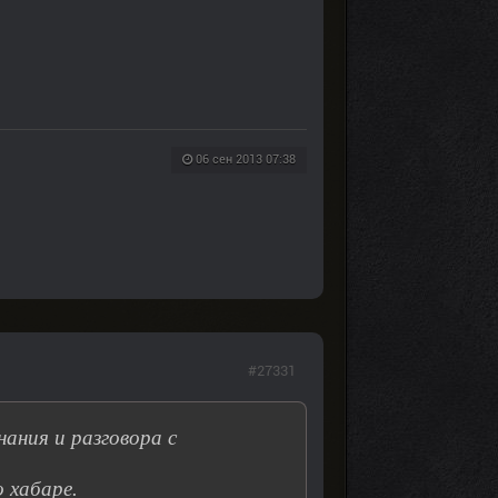
06 сен 2013 07:38
#27331
нания и разговора с
 хабаре.