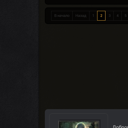
В начало
Назад
1
2
3
4
5
Доброг