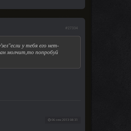
#27334
л"если у тебя его нет-
итан молчит,то попробуй
06 сен 2013 08:31