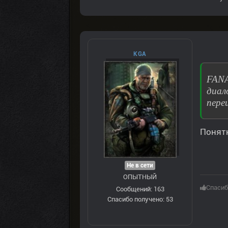
KGA
FANA
диал
переи
Понятн
Не в сети
ОПЫТНЫЙ
Спасиб
Сообщений: 163
Спасибо получено: 53