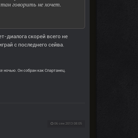
тан говорить не хочет.
ет-диалога скорей всего не
играй с последнего сейва.
е ночью. Он собран как Спартанец.
06 сен 2013 08:05