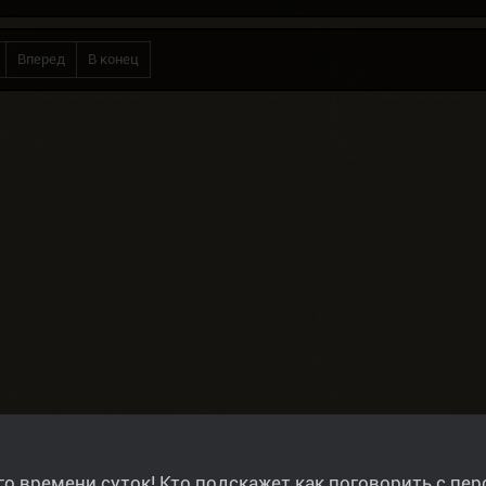
Вперед
В конец
о времени суток! Кто подскажет как поговорить с пе