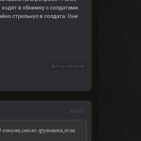
 ходят в обнимку с солдатами.
айно стрельнул в солдата. Они
21 окт 2012 07:30
#27312
лками,около грузовика,если