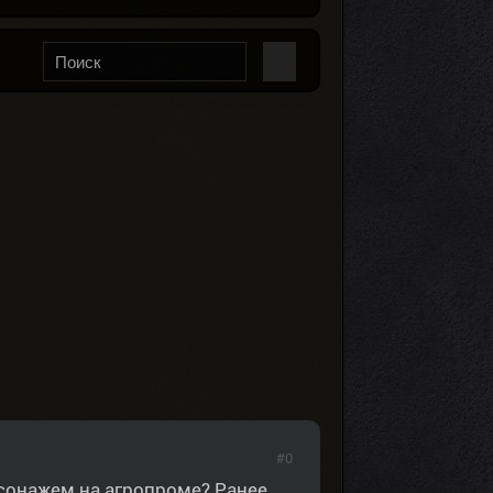
#0
рсонажем на агропроме? Ранее