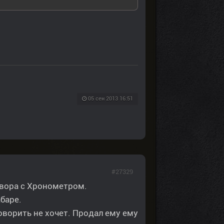
05 сен 2013 16:51
#27329
овора с Хронометром.
баре.
оворить не хочет. Продал ему ему