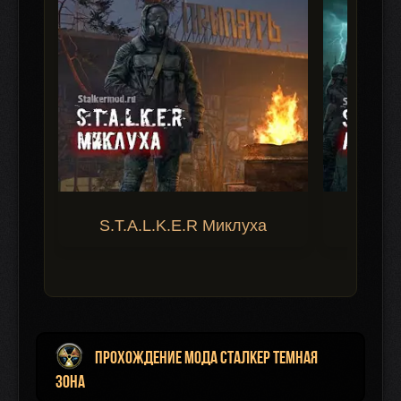
S.T.A.L.K.E.R Миклуха
S.T.A.
Прохождение мода Сталкер Темная
Зона