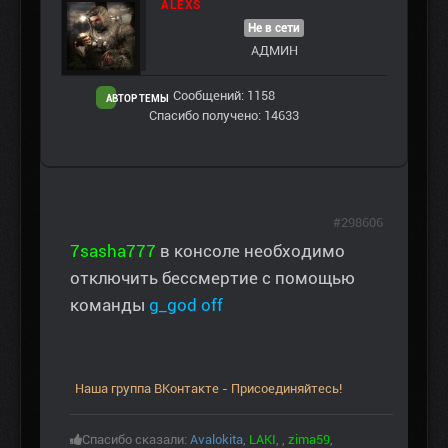
ALEXS
Не в сети
АДМИН
Сообщений: 1158
АВТОР ТЕМЫ
Спасибо получено: 14633
#298606
7sasha777
в консоле необходимо
отключить бессмертие с помощью
команды
g_god off
Наша группа ВКонтакте - Присоединяйтесь!
Спасибо сказали:
Avalokita
,
LAKI
,
,
zima59
,