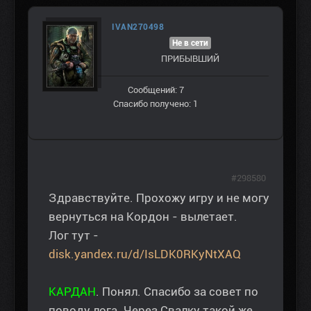
IVAN270498
Не в сети
ПРИБЫВШИЙ
Сообщений: 7
Спасибо получено: 1
#298580
Здравствуйте. Прохожу игру и не могу
вернуться на Кордон - вылетает.
Лог тут -
disk.yandex.ru/d/IsLDK0RKyNtXAQ
КАРДАН
. Понял. Спасибо за совет по
поводу лога. Через Свалку такой же