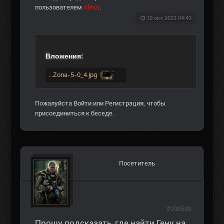
пользователем
Alexs
.
10 окт 2023 04:43
Вложения:
...Zona-5-0_4.jpg
Пожалуйста
Войти
или
Регистрация
, чтобы
присоединиться к беседе.
Посетитель
#298588
Прошу подсказать, где найти Гену на