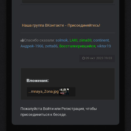
Наша группа ВКонтакте - Присоединяйтесь!
Спасибо сказали:
solmok
,
LAKI
,
zima59
,
continent
,
Андрей-1966
,
zetta86
,
Воссталкерившийся
,
viktor19
09 окт 2023 19:03
Вложения:
...mnaya_Zona.jpg
Пожалуйста
Войти
или
Регистрация
, чтобы
присоединиться к беседе.