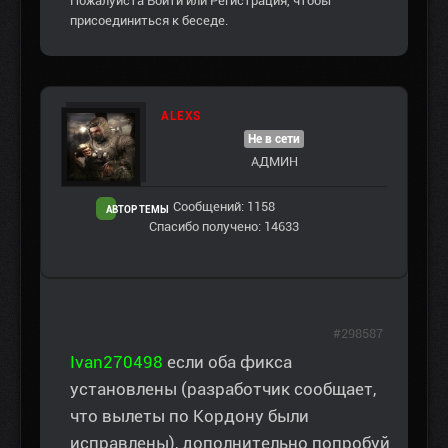
Пожалуйста
Войти
или
Регистрация
, чтобы
присоединиться к беседе.
ALEXS
Не в сети
АДМИН
Сообщений: 1158
АВТОР ТЕМЫ
Спасибо получено: 14633
#298587
Ivan270498
если оба фикса
установлены (разработчик сообщает,
что вылеты по Кордону были
исправлены), дополнительно попробуй