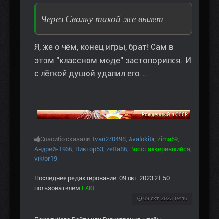
Через Свалку такой же вылет
Я, же о чём, конец игры, брат! Сам в
этом "классном моде" застопорился. И
с лёгкой душой удалил его...
Спасибо сказали:
Ivan270498
,
Avalokita
,
zima59
,
Андрей-1966
,
Виктор53
,
zetta86
,
Воссталкерившийся
,
viktor19
Последнее редактирование: 09 окт 2023 21:50
пользователем
LAKI
.
09 окт 2023 19:40