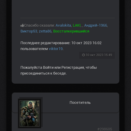
Спасибо сказали:
Avalokita
,
LAKI
,
,
Андрей-1966
,
Виктор53
,
zetta86
,
Воссталкерившийся
Последнее редактирование: 10 окт 2023 16:02
пользователем
viktor19
.
10 окт 2023 15:49
Пожалуйста
Войти
или
Регистрация
, чтобы
присоединиться к беседе.
Посетитель
#298605