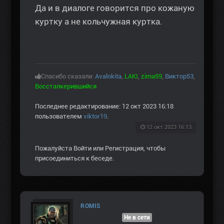
Да и в диалоге говорится про кожаную
куртку а не кольчужная куртка.
Спасибо сказали:
Avalokita
,
LAKI
,
zima59
,
Виктор53
,
Воссталкерившийся
Последнее редактирование: 12 окт 2023 16:18
пользователем
viktor19
.
12 окт 2023 16:13
Пожалуйста
Войти
или
Регистрация
, чтобы
присоединиться к беседе.
ROMIS
Не в сети