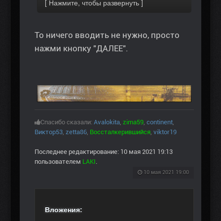
То ничего вводить не нужно, просто
нажми кнопку "ДАЛЕЕ".
Спасибо сказали:
Avalokita
,
zima59
,
continent
,
Виктор53
,
zetta86
,
Воссталкерившийся
,
viktor19
Последнее редактирование: 10 мая 2021 19:13
пользователем
LAKI
.
10 мая 2021 19:00
Вложения: