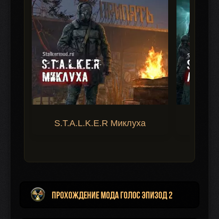
S.T.A.L.K.E.R Миклуха
S.T.A.
Прохождение мода Голос Эпизод 2