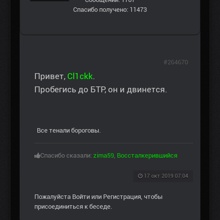
Спасибо получено: 11473
#264670
Привет,
Cl1ckk
.
Пробегись до БТР, он и двинется.
Все тенали бороговы.
Спасибо сказали:
zima59
,
Воссталкерившийся
17 окт 2019 07:04
Пожалуйста
Войти
или
Регистрация
, чтобы
присоединиться к беседе.