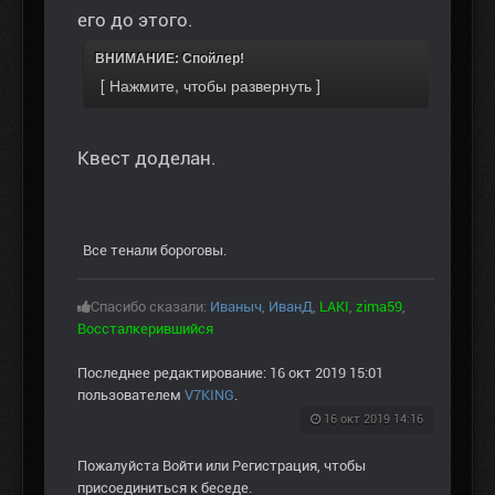
его до этого.
ВНИМАНИЕ: Спойлер!
Квест доделан.
Все тенали бороговы.
Спасибо сказали:
Иваныч
,
ИванД
,
LAKI
,
zima59
,
Воссталкерившийся
Последнее редактирование: 16 окт 2019 15:01
пользователем
V7KING
.
16 окт 2019 14:16
Пожалуйста
Войти
или
Регистрация
, чтобы
присоединиться к беседе.