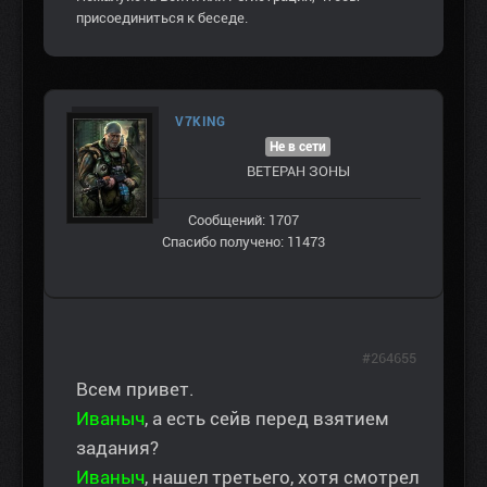
присоединиться к беседе.
V7KING
Не в сети
ВЕТЕРАН ЗOНЫ
Сообщений: 1707
Спасибо получено: 11473
#264655
Всем привет.
Иваныч
, а есть сейв перед взятием
задания?
Иваныч
, нашел третьего, хотя смотрел