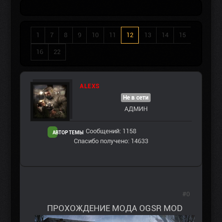
1
7
8
9
10
11
12
13
14
15
16
22
ALEXS
Не в сети
АДМИН
Сообщений: 1158
АВТОР ТЕМЫ
Спасибо получено: 14633
#0
ПРОХОЖДЕНИЕ МОДА OGSR MOD