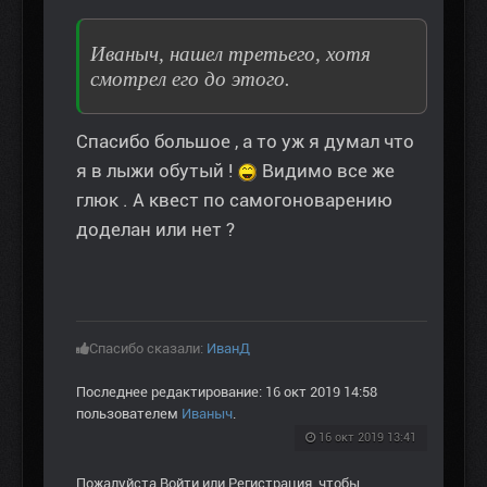
Иваныч, нашел третьего, хотя
смотрел его до этого.
Спасибо большое , а то уж я думал что
я в лыжи обутый !
Видимо все же
глюк . А квест по самогоноварению
доделан или нет ?
Спасибо сказали:
ИванД
Последнее редактирование: 16 окт 2019 14:58
пользователем
Иваныч
.
16 окт 2019 13:41
Пожалуйста
Войти
или
Регистрация
, чтобы