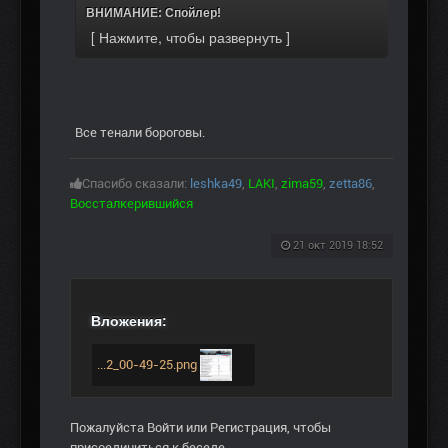
ВНИМАНИЕ: Спойлер!
Все тенали бороговы.
Спасибо сказали:
leshka49
,
LAKI
,
zima59
,
zetta86
,
Воссталкерившийся
21 окт 2019 18:52
Вложения:
...2_00-49-25.png
Пожалуйста
Войти
или
Регистрация
, чтобы
присоединиться к беседе.