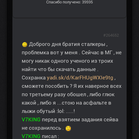
Спасибо получено: 39595
#264652
Доброго дня братия сталкеры ,
проблемка вот у меня . Сейчас в МГ , не
могу никак одного ученого из троих
найти что бы скачать данные .
Сохранка
yadi.sk/d/KarFHUgWXIe9tg
,
сможете пособить ? Я их наверное всех
по третьему разу обошел , либо глюк
какой , либо я ...стою на асфальте в
лыжи обутый :lol: .....!
V7KING
перед взятием задания сейва
не сохранилось .
V7KING
писал :