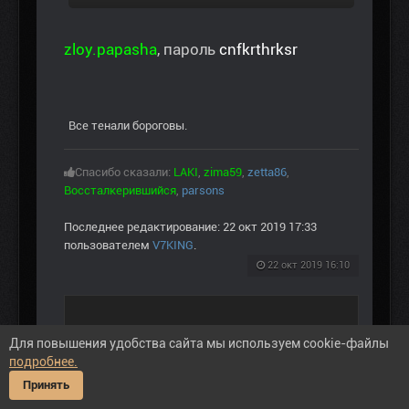
zloy.papasha
, пароль
cnfkrthrksr
Все тенали бороговы.
Спасибо сказали:
LAKI
,
zima59
,
zetta86
,
Воссталкерившийся
,
parsons
Последнее редактирование: 22 окт 2019 17:33
пользователем
V7KING
.
22 окт 2019 16:10
Вложения:
Для повышения удобства сайта мы используем cookie-файлы
подробнее.
...scape_ogse.jpg
Принять
...2_22-11-34.png