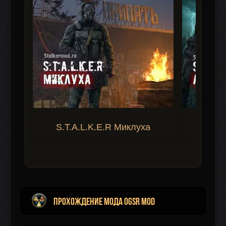
S.T.A.L.K.E.R Миклуха
S.T.A.
Прохождение мода OGSR MOD