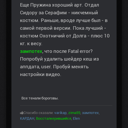
Еще Пружина хороший арт. Отдал
Сидору за Серафим - никчемный
костюм. Раньше, вроде лучше был - в
самой первой версии. Пока лучший -
костюм Охотничий от Долга - плюс 10
кг. к весу.
зампотех
, что после Fatal error?
Попробуй удалить шейдер кеш из
аппдата, user. Пробуй менять
настройки видео.
Все тенали бороговы.
Спасибо сказали:
varikap
,
zima59
,
зампотех
,
КАРДАН
,
Воссталкерившийся
,
Elen