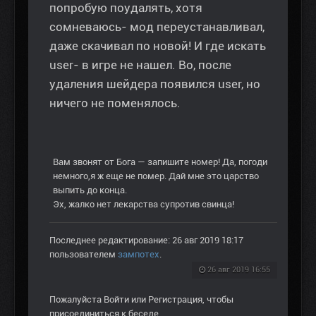
попробую поудалять, хотя
сомневаюсь- мод переустанавливал,
даже скачивал по новой! И где искать
user- в игре не нашел. Во, после
удаления шейдера появился user, но
ничего не поменялось.
Вам звонят от Бога — запишите номер! Да, погоди
немного,я ж еще не помер. Дай мне это царство
выпить до конца.
Эх, жалко нет лекарства супротив свинца!
Последнее редактирование: 26 авг 2019 18:17
пользователем
зампотех
.
26 авг 2019 16:55
Пожалуйста
Войти
или
Регистрация
, чтобы
присоединиться к беседе.