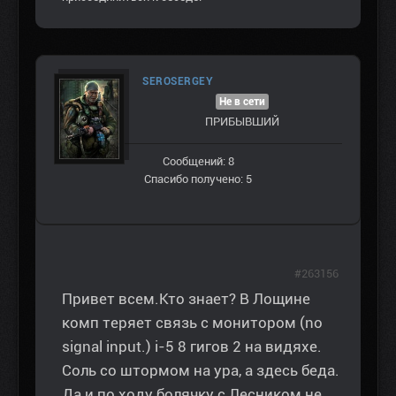
SEROSERGEY
Не в сети
ПРИБЫВШИЙ
Сообщений: 8
Спасибо получено: 5
#263156
Привет всем.Кто знает? В Лощине
комп теряет связь с монитором (no
signal input.) i-5 8 гигов 2 на видяхе.
Соль со штормом на ура, а здесь беда.
Да и по ходу болячку с Лесником не