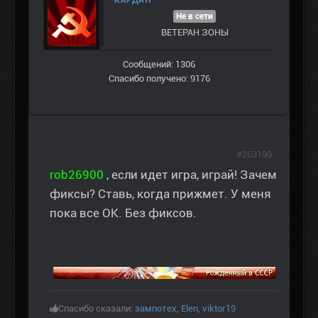
КАРДАН
Не в сети
ВЕТЕРАН ЗOНЫ
Сообщений: 1306
Спасибо получено: 9176
#263199
rob26900
, если идет игра, играй! Зачем
фиксы? Ставь, когда прижмет. У меня
пока все OK. Без фиксов.
Спасибо сказали:
зампотех
,
Elen
,
viktor19