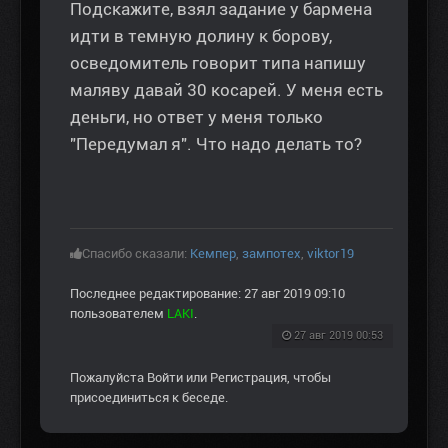
Подскажите, взял задание у бармена
идти в темную долину к борову,
осведомитель говорит типа напишу
маляву давай 30 косарей. У меня есть
деньги, но ответ у меня только
"Передумал я". Что надо делать то?
Спасибо сказали:
Кемпер
,
зампотех
,
viktor19
Последнее редактирование: 27 авг 2019 09:10
пользователем
LAKI
.
27 авг 2019 00:53
Пожалуйста
Войти
или
Регистрация
, чтобы
присоединиться к беседе.