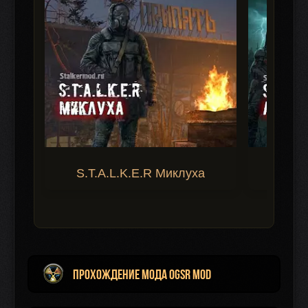
S.T.A.L.K.E.R Миклуха
S.T.A.
Прохождение мода OGSR MOD