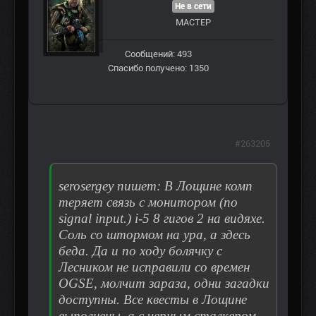
Не в сети
МАСТЕР
Сообщений: 493
Спасибо получено: 1350
#263205
serosergey пишет: В Лощине комп
теряет связь с монитором (no
signal input.) i-5 8 гигов 2 на видяхе.
Соль со штормом на ура, а здесь
беда. Да и по ходу болячку с
Лесником не исправили со времен
OGSE, молчит зараза, одни загадки
доступны. Все квесты в Лощине
выполнены, а с черным сталкером