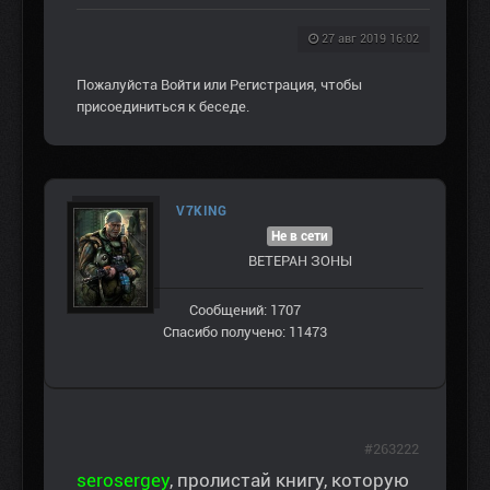
27 авг 2019 16:02
Пожалуйста
Войти
или
Регистрация
, чтобы
присоединиться к беседе.
V7KING
Не в сети
ВЕТЕРАН ЗOНЫ
Сообщений: 1707
Спасибо получено: 11473
#263222
serosergey
, пролистай книгу, которую