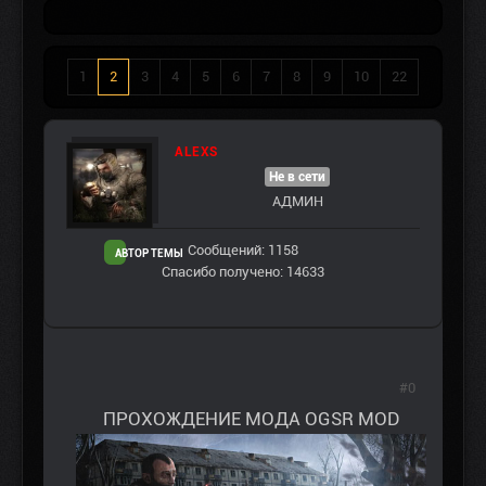
1
2
3
4
5
6
7
8
9
10
22
ALEXS
Не в сети
АДМИН
Сообщений: 1158
АВТОР ТЕМЫ
Спасибо получено: 14633
#0
ПРОХОЖДЕНИЕ МОДА OGSR MOD