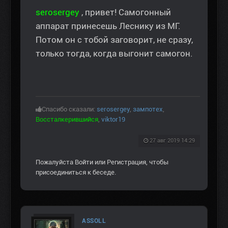
serosergey
, привет! Самогонный
аппарат принесешь Леснику из МГ.
Потом он с тобой заговорит, не сразу,
только тогда, когда выгонит самогон.
Спасибо сказали:
serosergey
,
зампотех
,
Воссталкерившийся
,
viktor19
27 авг 2019 14:29
Пожалуйста
Войти
или
Регистрация
, чтобы
присоединиться к беседе.
ASSOLL