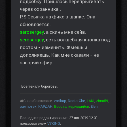
подсобку. Пришлось перепрыгивать
через охранника..
P.S Ссылка на фикс в шапке. Она
обновляется.
serosergey
, а скинь мне сейв.
serosergey
, есть волшебная кнопка под
постом - изменить. Жмешь и
дополняешь. Как мне сказали - не
засоряй эфир.
Все тенали бороговы.
Спасибо сказали:
varikap
,
DoctorChe
,
LAKI
,
zima59
,
зампотех
,
КАРДАН
,
Воссталкерившийся
,
Elen
Последнее редактирование: 27 авг 2019 12:31
пользователем
V7KING
.