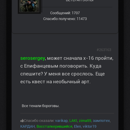
Сообщений: 1707
Спасибо получено: 11473
#263163
serosergey
, может сначала х-16 пройти,
с Епифанцевым поговорить. Куда
спешите? У меня все срослось. Еще
есть квест на необычный арт.
Все тенали бороговы.
Спасибо сказали:
varikap
,
LAKI
,
zima59
,
зампотех
,
КАРДАН
,
Воссталкерившийся
,
Elen
,
viktor19