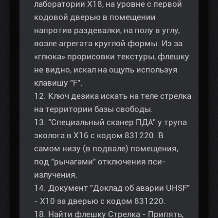
лаборатории Х18, на уровне с первой
кодовой дверью в помещении
напротив раздевалки, на полу в углу,
возле агрегата круглой формы. Из за
«глюка» прорисовки текстуры, флешку
не видно, искал на ощупь используя
клавишу "F".
12. Ключ дезика искать на теле стрелка
на территории базы свободы.
13. "Специальный сканер ПДА" у трупа
эколога в Х16 с кодом 831220. В
самом низу (в подвале) помещения,
под "рычагами" отключения пси-
излучения.
14. Документ "Доклад об аварии UHSF"
- Х10 за дверью с кодом 831220.
18. Найти флешку Стрелка - Припять,