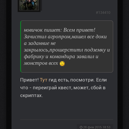
#134410
новичок пишет: Всем привет!
Зачистил агропром,нашел все доки
а заданние не
закрылось,прошерститл подземку и
фабрику и командира завалил и
монстров всех
Привет!
Тут
гид есть, посмотри. Если
что - переиграй квест, может, сбой в
скриптах.
28 фев 2015 18:53