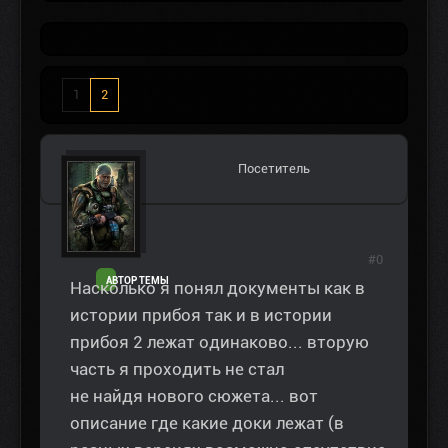
1
2
Посетитель
#0
АВТОР ТЕМЫ
Насколько я понял документы как в
истории прибоя так и в истории
прибоя 2 лежат одинаково... вторую
часть я проходить не стал
не найдя нового сюжета... вот
описание где какие доки лежат (в