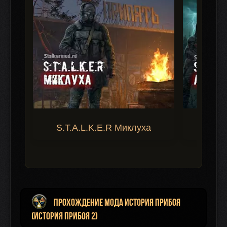
S.T.A.L.K.E.R Миклуха
S.T.A.
Прохождение мода История прибоя
(История прибоя 2)