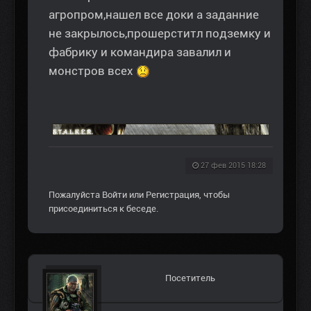
агропром,нашел все доки а заданние
не закрылось,прошерститл подземку и
фабрику и командира завалил и
монстров всех
27 фев 2015 18:28
Пожалуйста
Войти
или
Регистрация
, чтобы
присоединиться к беседе.
Посетитель