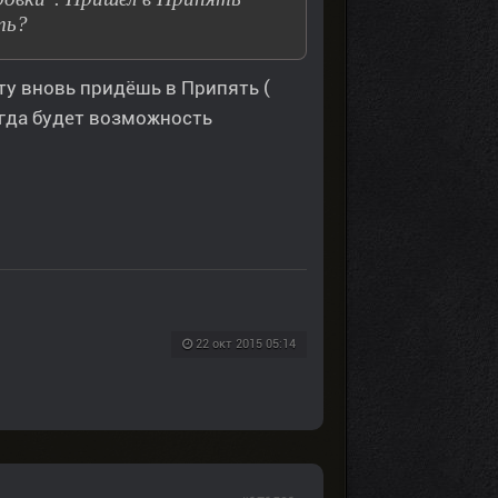
ть?
ету вновь придёшь в Припять (
тогда будет возможность
22 окт 2015 05:14