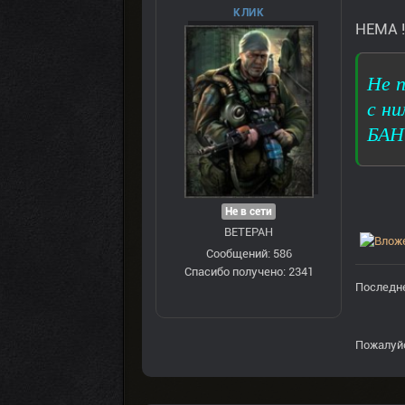
КЛИК
НЕМА 
Не п
с ни
БАН
Не в сети
ВЕТЕРАН
Сообщений: 586
Спасибо получено: 2341
Последне
Пожалуй