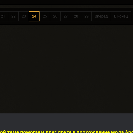
21
22
23
24
25
26
27
28
29
Вперед
В конец
ой теме помогаем друг другу в прохождение мода Apo