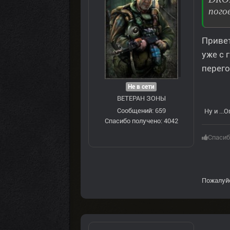
пого
Привет
уже с 
перего
Не в сети
ВЕТЕРАН ЗOНЫ
Сообщений: 659
Ну и ...
Спасибо получено: 4042
Спасиб
Пожалуй