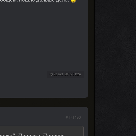
22 окт 2015 01:24
#171490
ровки". Пришел в Припять