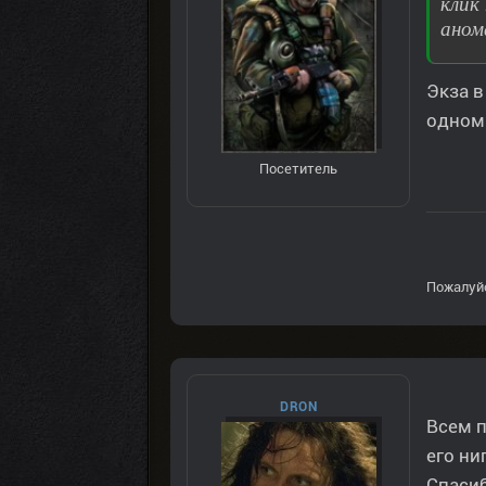
клик
аном
Экза в
одном 
Посетитель
Пожалуй
DRON
Всем п
его ни
Спаси