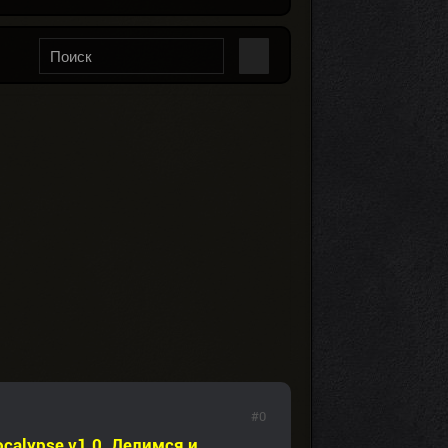
#0
calypse v1.0. Делимся и