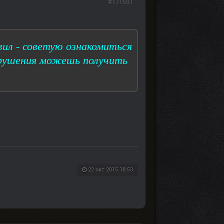
#171591
вил - советую ознакомиться
нарушения можешь получить
22 окт 2015 18:53