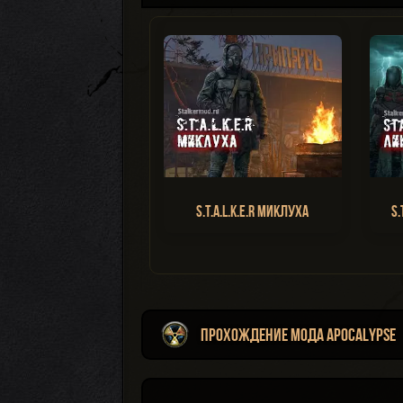
S.T.A.L.K.E.R Миклуха
S.
Прохождение мода Apocalypse