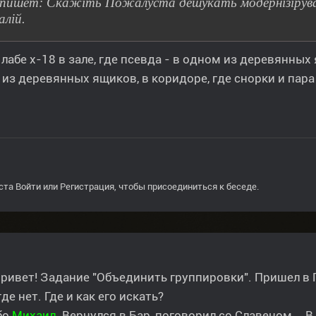
 пишет: Скажіть Пожалуста дешукать модернізірува
алій.
 лабе х-18 в зале, где псевда - в одном из деревянных 
из деревянных ящиков, в коридоре, где снорки и пара
ста
Войти
или
Регистрация
, чтобы присоединиться к беседе.
ривет! Задание "Объединить группировки". Пришел в 
где нет. Где и как его искать?
бо
Михаил.
Вернулся в Бар, поговорил со Славеном... 