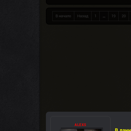
В начало
Назад
1
...
19
20
ALEXS
В данн