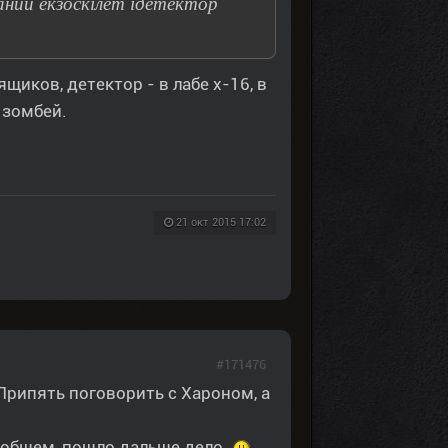
ний екзоскілет ідетектор
ящиков, детектор - в лабе х-16, в
 зомбей.
21 окт 2015 17:02
#171476
Припять поговорить с Хароном, а
В общем, пошло дальше дело.