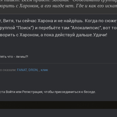
ворить с Хароном, а его нигде нет. Где и как его иска
, Витя, ты сейчас Харона и не найдёшь. Когда по сюж
группой "Поиск") и перебьёте там "Апокалипсис", вот 
ворить с Хароном, а пока действуй дальше.Удачи!
Опять что - ли мы?!
о сказали:
FANAT
,
DRON
,
,
клик
ста
Войти
или
Регистрация
, чтобы присоединиться к беседе.