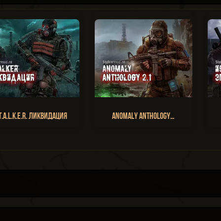
T.A.L.K.E.R. Ликвидация
Anomaly Anthology…