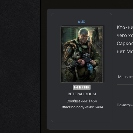
AЙС
Кто-ни
чего х
Саркоф
нет.Мо
Меньше 
Не в сети
ВЕТЕРАН ЗOНЫ
Сообщений: 1454
Пожалуй
Спасибо получено: 6404