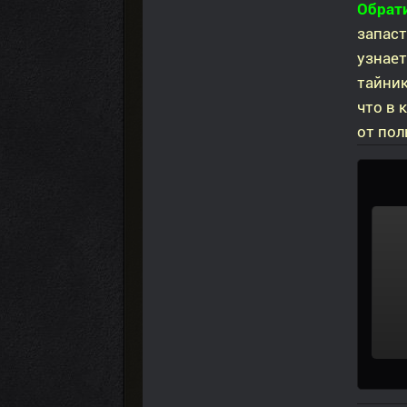
Обрат
запаст
узнает
тайник
что в
от пол