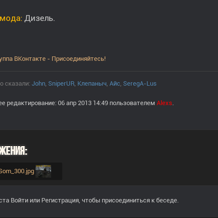
 мода:
Дизель.
уппа ВКонтакте - Присоединяйтесь!
о сказали:
John
,
SniperUR
,
Клепаныч
,
Aйс
,
SeregA-Lus
е редактирование: 06 апр 2013 14:49 пользователем
Alexs
.
жения:
k_Som_300.jpg
ста
Войти
или
Регистрация
, чтобы присоединиться к беседе.