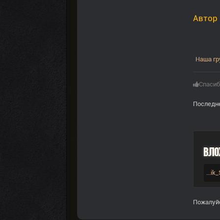
Автор
Наша гр
Спасиб
Последне
Вло
...i
Пожалуй