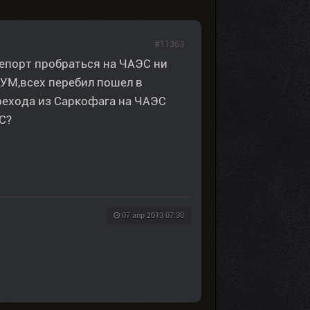
#11363
епорт пробраться на ЧАЭС ни
УМ,всех перебил пошел в
рехода из Саркофага на ЧАЭС
С?
07 апр 2013 07:30