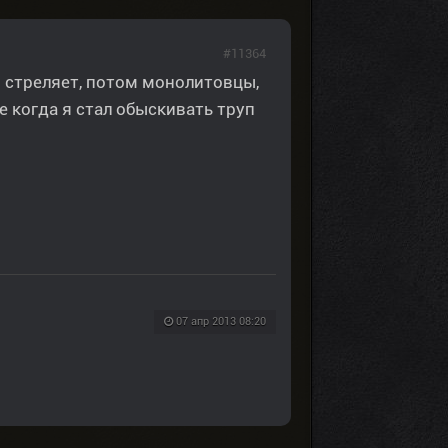
#11364
й стреляет, потом монолитовцы,
е когда я стал обыскивать труп
07 апр 2013 08:20