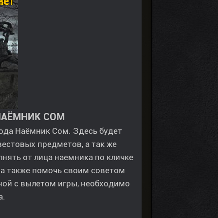
НАЁМНИК СОМ
ода Наёмник Сом. Здесь будет
естовых предметов, а так же
нять от лица наемника по кличке
 а также помочь своим советом
ной с вылетом игры, необходимо
а.