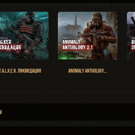
T.A.L.K.E.R. Ликвидация
Anomaly Anthology…
м