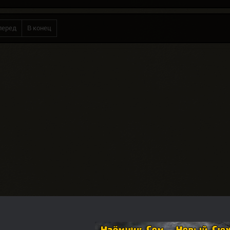
перед
В конец