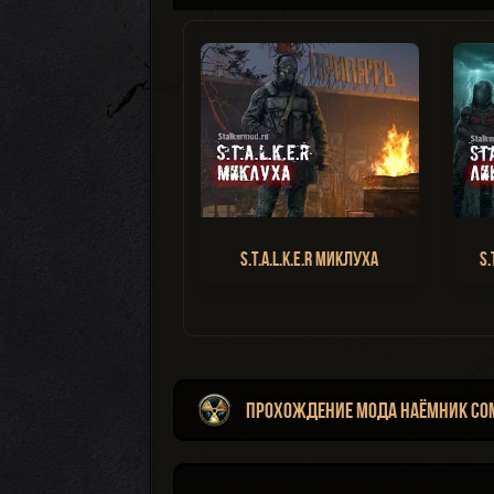
S.T.A.L.K.E.R Миклуха
S.
Прохождение мода Наёмник Со