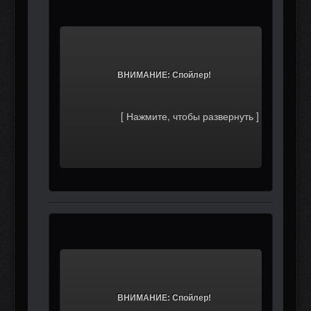
			ВНИМАНИЕ: Спойлер!		
			ВНИМАНИЕ: Спойлер!		