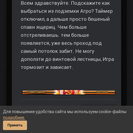
Всем здравствуйте. Подскажите как
выбраться из подземки Агро? Таймер
отключил, а дальше просто бешеный
спавн ящериц. Чем больше
отстреливаешь. тем больше
появляется, уже весь проход под
самый потолок забит. Не могу
доползти до винтовой лестницы, Игра
тормозит и зависает.
28 авг 2017 18:52
Для повышения удобства сайта мы используем cookie-файлы
подробнее.
Пожалуйста
Войти
или
Регистрация
, чтобы
Принять
присоединиться к беседе.