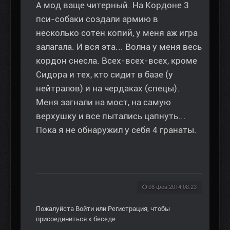
А мод ваще читерный. На Кордоне 3
пси-собаки создали армию в
несколько сотен копий, у меня аж игра
залагала. И вся эта... Волна у меня весь
кордон снесла. Всех-всех-всех, кроме
Сидора и тех, кто сидит в базе (у
нейтралов) и на чердаках (спецы).
Меня загнали на мост, на самую
верхушку и все пытались цапнуть...
Пока я не обнаружил у себя 4 гранаты.
08 фев 2014 08:23
Пожалуйста
Войти
или
Регистрация
, чтобы
присоединиться к беседе.