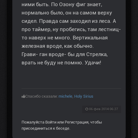
ними быть. По Озону фиг знает,
нормально было, он на самом верху
сидел. Правда сам заходил из леса. А
про таймер, ну пробегись, там лестниц-
то наверх не много. Вертикальная
железная вроде, как обычно.
Грави- ган вроде- бы для Стрелка,
врать не буду не помню. Удачи!
Спасибо сказали:
michele
,
Holy Sirius
06 фев 2014 06:27
Пожалуйста
Войти
или
Регистрация
, чтобы
присоединиться к беседе.