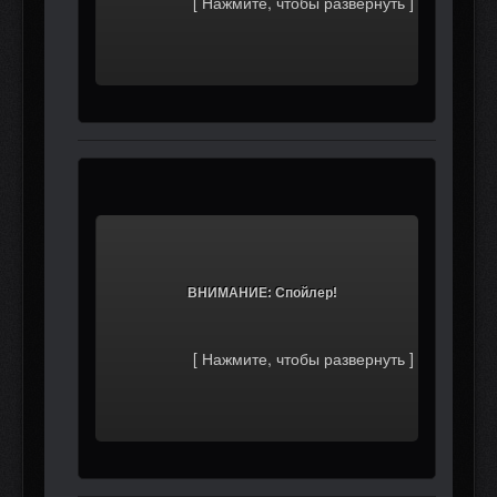
			ВНИМАНИЕ: Спойлер!		