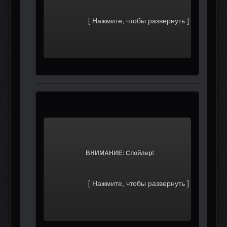
			ВНИМАНИЕ: Спойлер!		