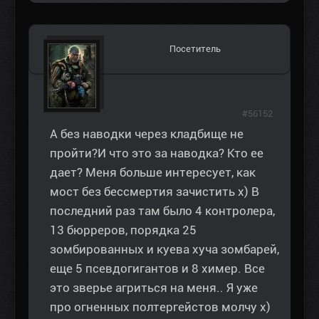
Посетитель
#56152
А без наводки через кладбище не
пройти?И что это за наводка? Кто ее
дает? Меня больше интересует, как
мост без бессмертия зачистить х) В
последний раз там было 4 контролера,
13 бюрреров, порядка 25
зомбированных и куева хуча зомбарей,
еще 5 псевдогигантов и 8 химер. Все
это зверье агриться на меня.. Я уже
про огненных полтергейстов молчу х)