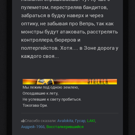
пулеметом, перестреляв бандитов,
забраться в будку наверх и через
оптику, не забывая про Вепрь, так как
монстры будут атаковать, расстрелять
контроллера, бюреров и
полтергейстов. Хотя.... в Зоне дорога у
каждого своя...
Мы лежим под одною землею,
Опоздавшие к лету,
Не успевшие к свету пробиться.
Токогава Ори.
Спасибо сказали:
Avalokita
,
Гусар
,
LAKI
,
Андрей-1966
,
Воссталкерившийся