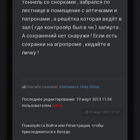
тоннель со снорками , забрался по
лестнице в помещение с аптечками и
патронами , а решётка которая ведёт в
зал ( где контролёр был в чн ) заперта .
А сохранений нет снаружи ! Если есть
сохранки на агропроме , кидайте в
личку !
Спасибо сказали:
Клепаныч
,
Holy Sirius
Последнее редактирование: 19 март 2013 11:54
пользователем
Alexs
.
19 март 2013 11:22
Пожалуйста
Войти
или
Регистрация
, чтобы
присоединиться к беседе.