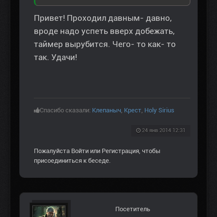
Привет! Проходил давным- давно,
вроде надо успеть вверх добежать,
таймер вырубится. Чего- то как- то
так. Удачи!
Спасибо сказали:
Клепаныч
,
Крест
,
Holy Sirius
24 янв 2014 12:31
Пожалуйста
Войти
или
Регистрация
, чтобы
присоединиться к беседе.
Посетитель