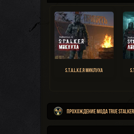
S.T.A.L.K.E.R Миклуха
S.
Прохождение мода True Stalker