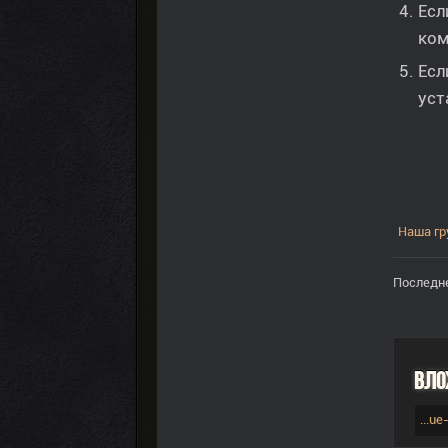
Есл
ком
Есл
уст
Наша гр
Последне
Вло
...ue