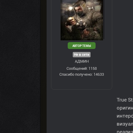
АВТОР ТЕМЫ
Не в сети
АДМИН
Сообщений: 1158
Спасибо получено: 14633
True S
оригин
интер
визуал
реализ