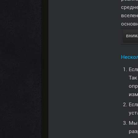
средне
вселен
основн
ВНИМА
Нескол
Есл
Так
опр
изм
Есл
уст
Мы 
раз