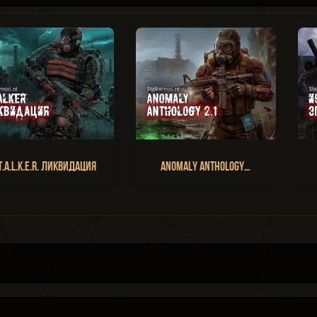
T.A.L.K.E.R. Ликвидация
Anomaly Anthology…