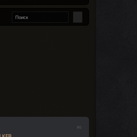
#0
LKER