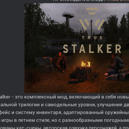
talker - это комплексный мод, включающий в себя нов
альной трилогии и самодельные уровни, улучшение д
фейс и систему инвентаря, адаптированный оружейны
 игры в летнем стиле, но с разнообразными погодным
ованы кат-сцены, авторская озвучка персонажей, а п