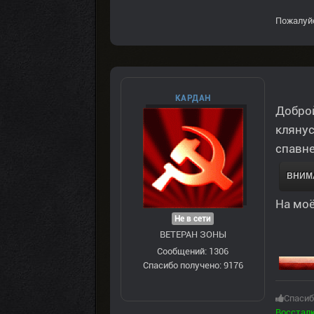
Пожалуй
КАРДАН
Доброй
клянус
спавн
ВНИМА
На моё
Не в сети
ВЕТЕРАН ЗOНЫ
Сообщений: 1306
Спасибо получено: 9176
Спасиб
Восстал