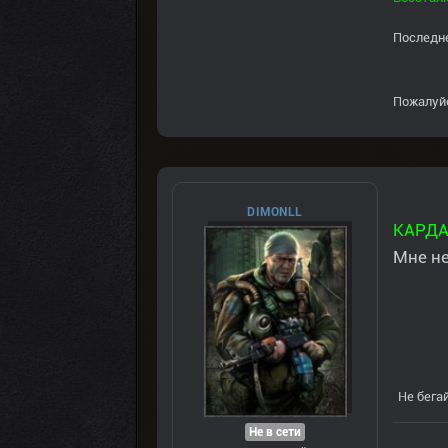
Последне
Пожалуй
DIMONLL
КАРД
Мне не
Не бегай
Не в сети