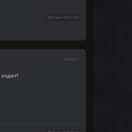
23 дек 2023 21:53
#300511
 ходил?