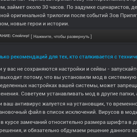
м, займет около 30 часов. По задумке сценаристов, д
ной оригинальной трилогии после событий Зов Припят
ом, новые герои и истории.
НИЕ: Спойлер!
ько рекомендаций для тех, кто сталкивается с техни
и у вас не сохраняются настройки и сейвы - запускай
 выходит потому, что вы установили мод в системную па
еделенных настройках вашей системы, может запрещ
енения. Советуем устанавливать мод в другие папки, 
и ваш антивирус жалуется на установщик, то временно
ановочный файл в список исключений. Вирусов в мод
в курсе замечаний относительно размера шрифта в д
решения, и обязательно обдумаем решение данного в