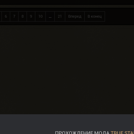
6
7
8
9
10
...
21
Вперед
В конец
ПРОХОЖДЕНИЕ МОДА
TRUE STA