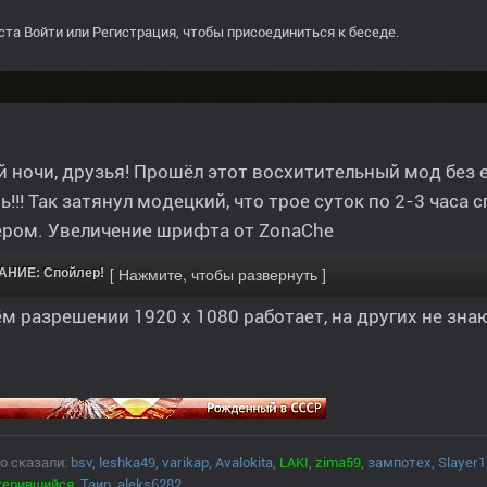
ста
Войти
или
Регистрация
, чтобы присоединиться к беседе.
 ночи, друзья! Прошёл этот восхитительный мод без 
ь!!! Так затянул модецкий, что трое суток по 2-3 часа с
ером. Увеличение шрифта от ZonaChe
НИЕ: Спойлер!
м разрешении 1920 x 1080 работает, на других не зна
о сказали:
bsv
,
leshka49
,
varikap
,
Avalokita
,
LAKI
,
zima59
,
зампотех
,
Slayer
керившийся
,
Таир
,
aleks6282