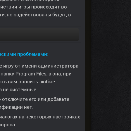
ействия игры происходят во
и, но задействованы будут, в
ческими проблемами:
те игру от имени администратора.
пку Program Files, а она, при
ать вам вносить любые
а не системные.
 отключите его или добавьте
ификации нет.
иалогах на некоторых настройках
опроса.