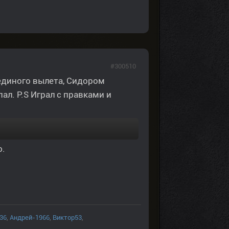
#300510
единого вылета, Cидором
пал. P.S Играл с правками и
ю.
136
,
Андрей-1966
,
Виктор53
,