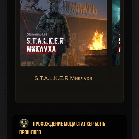
S.T.A.L.K.E.R Миклуха
S.T.A.
Прохождение мода Сталкер Боль
Прошлого