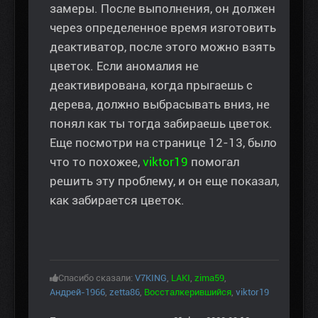
замеры. После выполнения, он должен
через определенное время изготовить
деактиватор, после этого можно взять
цветок. Если аномалия не
деактивирована, когда прыгаешь с
дерева, должно выбрасывать вниз, не
понял как ты тогда забираешь цветок.
Еще посмотри на странице 12-13, было
что то похожее,
viktor19
помогал
решить эту проблему, и он еще показал,
как забирается цветок.
Спасибо сказали:
V7KING
,
LAKI
,
zima59
,
Андрей-1966
,
zetta86
,
Воссталкерившийся
,
viktor19