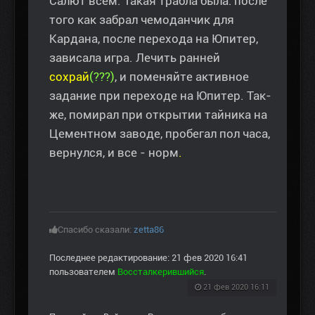
Салют всем. Такая трабла была: после
того как забрал чемоданчик для
Кардана, после перехода на Юпитер,
зависала игра. Лечить ранней
сохрай
(???)
, и поменяйте активное
задание при переходе на Юпитер. Так-
же, помирал при открытии тайника на
Цементном заводе, пробегал пол часа,
вернулся, и все - норм
.
Спасибо сказали:
zetta86
Последнее редактирование: 21 фев 2020 16:41
пользователем
Воссталкерившийся
.
21 фев 2020 16:11