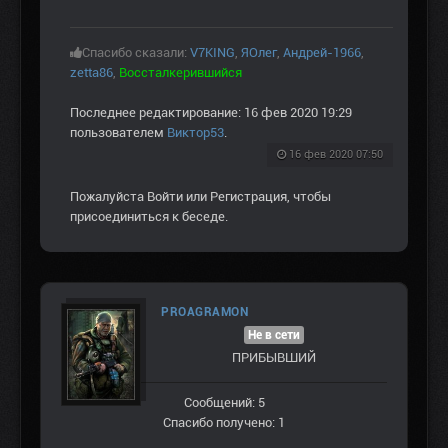
Спасибо сказали:
V7KING
,
ЯОлег
,
Андрей-1966
,
zetta86
,
Воссталкерившийся
Последнее редактирование: 16 фев 2020 19:29
пользователем
Виктор53
.
16 фев 2020 07:50
Пожалуйста
Войти
или
Регистрация
, чтобы
присоединиться к беседе.
PROAGRAMON
Не в сети
ПРИБЫВШИЙ
Сообщений: 5
Спасибо получено: 1