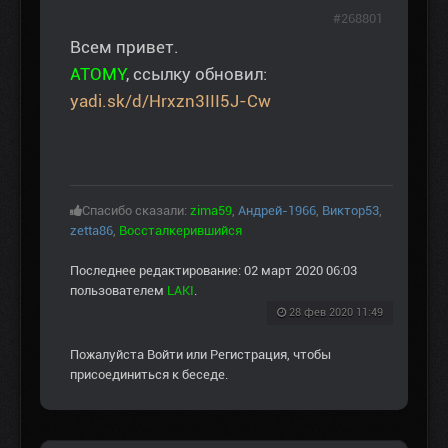
#268801
Всем привет.
ATOMY
, ссылку обновил:
yadi.sk/d/Hrxzn3III5J-Cw
Спасибо сказали:
zima59
,
Андрей-1966
,
Виктор53
,
zetta86
,
Воссталкерившийся
Последнее редактирование: 02 март 2020 06:03
пользователем
LAKI
.
28 фев 2020 11:49
Пожалуйста
Войти
или
Регистрация
, чтобы
присоединиться к беседе.