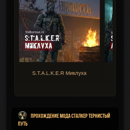
S.T.A.L.K.E.R Миклуха
S.T.A.
Прохождение мода Сталкер Тернистый
Путь