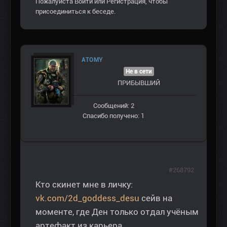
Пожалуйста
Войти
или
Регистрация
, чтобы
присоединиться к беседе.
ATOMY
Не в сети
ПРИБЫВШИЙ
Сообщений: 2
Спасибо получено: 1
#268792
Кто скинет мне в личку:
vk.com/2d_goddess_desu
сейв на
моменте, где Ден только отдал учёным
артефакт из карьера.