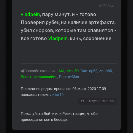
#268944
vladpein
, пару минут, и - готово.
Проверил рубец на наличие артефакта,
убил снорков, которые там спавнятся -
все готово.
vladpein
, кинь, сохранение.
Спасибо сказали:
LAKI
,
zima59
,
Виктор53
,
zetta86
,
Воссталкерившийся
,
Papiro^Skin
Последнее редактирование: 03 март 2020 17:09
пользователем
viktor19
.
03 март 2020 16:58
Пожалуйста
Войти
или
Регистрация
, чтобы
присоединиться к беседе.