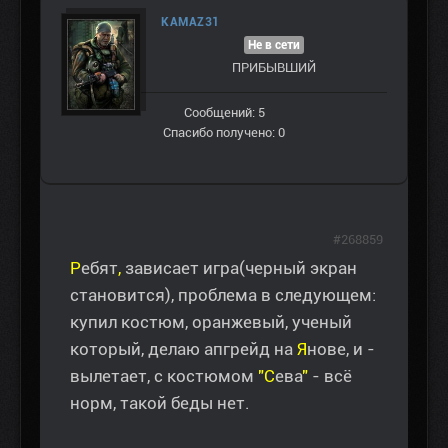
KAMAZ31
Не в сети
ПРИБЫВШИЙ
Сообщений: 5
Спасибо получено: 0
#268859
Р
ебят
,
зависает игра(черный экран
становится), проблема в следующем:
купил костюм, оранжевый, ученый
который, делаю апгрейд на
Я
нове, и -
вылетает, с костюмом
"С
ева
"
- всё
норм, такой беды нет.