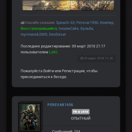
Спасибо сказали:
Speach-63
,
Perevar1956
,
Кемпер
,
Воссталкерившийся
,
InsaneCake
,
Бульба
,
myrmansk2009
,
DeoDexat
Последнее редактирование: 09 март 2018 21:17
пользователем
LAKI
.
05 март 2018 11:26
Пожалуйста
Войти
или
Регистрация
, чтобы
присоединиться к беседе.
PEREVAR1956
Не в сети
ОПЫТНЫЙ
Сообщений: 154