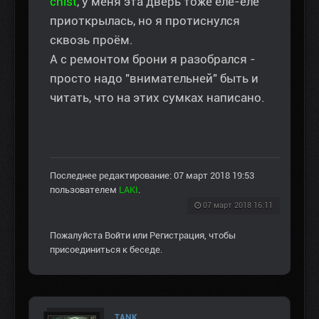
chist
, у меня эта дверь тоже еле-еле
приоткрылась, но я протиснулся
сквозь проём.
А с ремонтом брони я разобрался -
просто надо "внимательней" быть и
читать, что на этих сумках написано.
Последнее редактирование: 07 март 2018 19:53
пользователем
LAKI
.
07 март 2018 16:11
Пожалуйста
Войти
или
Регистрация
, чтобы
присоединиться к беседе.
TANK