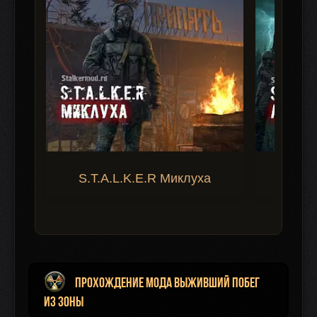
S.T.A.L.K.E.R Миклуха
S.T.A.
Прохождение мода Выживший Побег
из Зоны