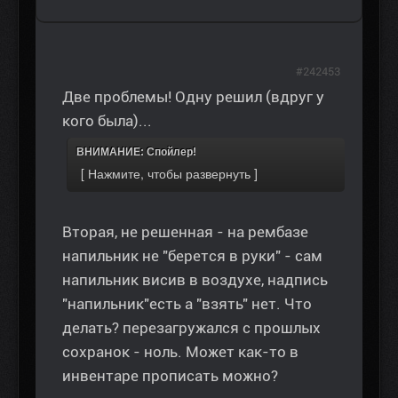
#242453
Две проблемы! Одну решил (вдруг у
кого была)...
ВНИМАНИЕ: Спойлер!
Вторая, не решенная - на рембазе
напильник не "берется в руки" - сам
напильник висив в воздухе, надпись
"напильник"есть а "взять" нет. Что
делать? перезагружался с прошлых
сохранок - ноль. Может как-то в
инвентаре прописать можно?