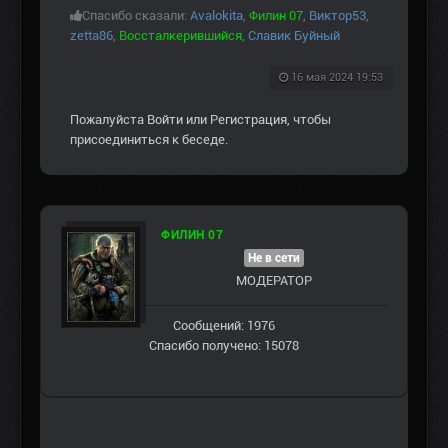
Спасибо сказали:
Avalokita
,
Филин 07
,
Виктор53
,
zetta86
,
Воссталкерившийся
,
Славик Буйный
16 мая 2024 19:53
Пожалуйста
Войти
или
Регистрация
, чтобы
присоединиться к беседе.
ФИЛИН 07
Не в сети
МОДЕРАТОР
Сообщений: 1976
Спасибо получено: 15078