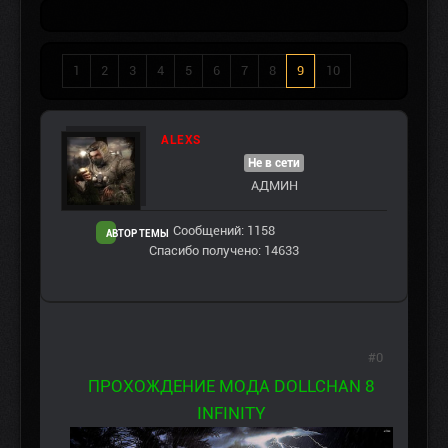
1
2
3
4
5
6
7
8
9
10
ALEXS
Не в сети
АДМИН
Сообщений: 1158
АВТОР ТЕМЫ
Спасибо получено: 14633
#0
ПРОХОЖДЕНИЕ МОДА DOLLCHAN 8
INFINITY