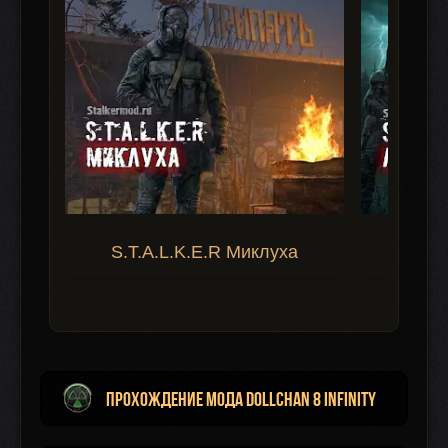
S.T.A.L.K.E.R Миклуха
S.T.A.
Прохождение мода Dollchan 8 Infinity