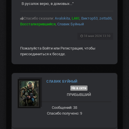
В русалок верю, в домовых..."
Спасибо сказали:
Avalokita
,
LAKI
,
Виктор53
,
zetta86
,
Воссталкерившийся
,
Славик Буйный
18 мая 2024 13:10
Пожалуйста
Войти
или
Регистрация
, чтобы
присоединиться к беседе.
СЛАВИК БУЙНЫЙ
Не в сети
ПРИБЫВШИЙ
Сообщений: 38
Спасибо получено: 9