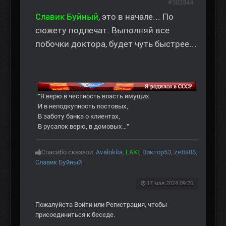
#303344
Славик Буйный
, это в начале... По
сюжету подлечат. Выполняй все
побочки доктора, будет чуть быстрее...
"Я верю в честность власть имущих.
И в неподкупность постовых,
В заботу банка о клиентах,
В русалок верю, в домовых..."
Спасибо сказали:
Avalokita
,
LAKI
,
Виктор53
,
zetta86
,
Славик Буйный
17 мая 2024 09:20
Пожалуйста
Войти
или
Регистрация
, чтобы
присоединиться к беседе.