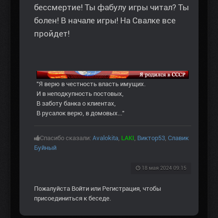
бессмертие! Ты фабулу игры читал? Ты
болен! В начале игры! На Свалке все
пройдет!
"Я верю в честность власть имущих.
И в неподкупность постовых,
В заботу банка о клиентах,
В русалок верю, в домовых..."
Спасибо сказали:
Avalokita
,
LAKI
,
Виктор53
,
Славик
Буйный
18 мая 2024 09:15
Пожалуйста
Войти
или
Регистрация
, чтобы
присоединиться к беседе.