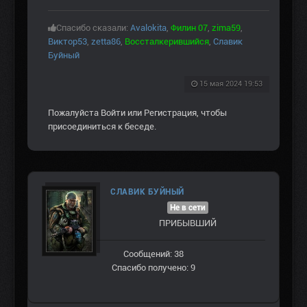
Спасибо сказали:
Avalokita
,
Филин 07
,
zima59
,
Виктор53
,
zetta86
,
Воссталкерившийся
,
Славик
Буйный
15 мая 2024 19:53
Пожалуйста
Войти
или
Регистрация
, чтобы
присоединиться к беседе.
СЛАВИК БУЙНЫЙ
Не в сети
ПРИБЫВШИЙ
Сообщений: 38
Спасибо получено: 9