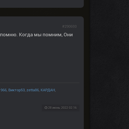
#290693
х помню. Когда мы помним, Они
1966
,
Виктор53
,
zetta86
,
КАРДАН
,
28 июнь 2022 02:16