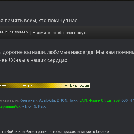
я память всем, кто покинул нас.
НИЕ: Спойлер!
, дорогие вы наши, любимые навсегда! Мы вам помним 
ивы! Живы в наших сердцах!
о сказали:
Клепаныч
,
Avalokita
,
DRON
,
Таня
,
LAKI
,
Филин 07
,
zima59
,
600147
керившийся
,
viktor19
,
Рыж
ста
Войти
или
Регистрация
, чтобы присоединиться к беседе.