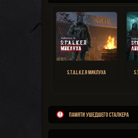
S.T.A.L.K.E.R Миклуха
S.
Памяти ушедшего Сталкера