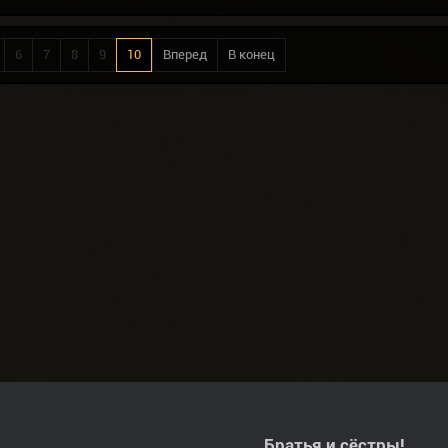
6
7
8
9
10
Вперед
В конец
Братья и сёстры!