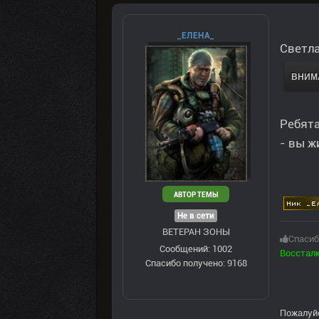
_ЕЛЕНА_
Светла
ВНИМА
Ребята
- вы ж
АВТОР ТЕМЫ
Не в сети
ВЕТЕРАН ЗOНЫ
Спасиб
Сообщений: 1002
Восстал
Спасибо получено: 9168
Пожалуй