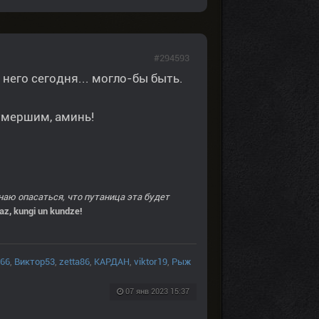
#294593
 него сегодня... могло-бы быть.
умершим, аминь!
инаю опасаться, что путаница эта будет
zaz, kungi un kundze!
66
,
Виктор53
,
zetta86
,
КАРДАН
,
viktor19
,
Рыж
07 янв 2023 15:37