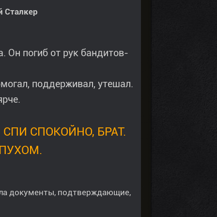
й Сталкер
. Он погиб от рук бандитов-
могал, поддерживал, утешал.
ярче.
 СПИ СПОКОЙНО, БРАТ.
 ПУХОМ.
есла документы, подтверждающие,