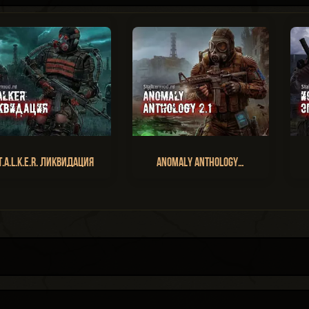
T.A.L.K.E.R. Ликвидация
Anomaly Anthology…