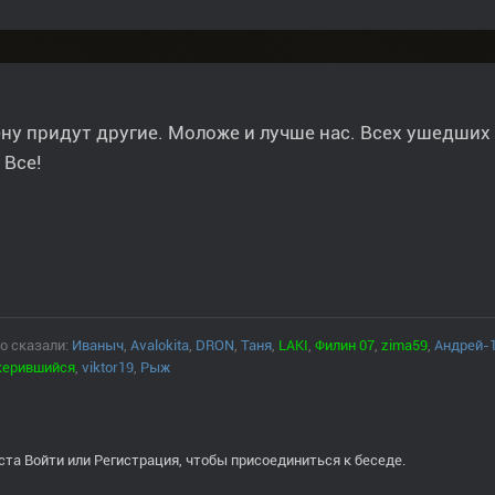
ну придут другие. Моложе и лучше нас. Всех ушедши
 Все!
о сказали:
Иваныч
,
Avalokita
,
DRON
,
Таня
,
LAKI
,
Филин 07
,
zima59
,
Андрей-
керившийся
,
viktor19
,
Рыж
ста
Войти
или
Регистрация
, чтобы присоединиться к беседе.