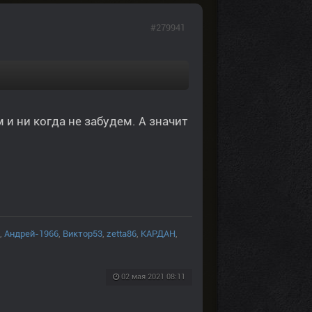
#279941
и ни когда не забудем. А значит
,
Андрей-1966
,
Виктор53
,
zetta86
,
КАРДАН
,
02 мая 2021 08:11