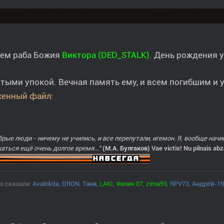
ем раба Божия
Виктора (DED_STALK)
. День рождения у
тыми упокой. Вечная память ему, и всем погибшим и 
брые люди - ничему не учились, и все перепутали, игемон. Я, вообще нач
аться ещё очень долгое время..."
(М.А. Булгаков)
Vae victis! Nu pilnais ab
о сказали:
Avalokita
,
DRON
,
Таня
,
LAKI
,
Филин 07
,
zima59
,
RPV73
,
Андрей-19