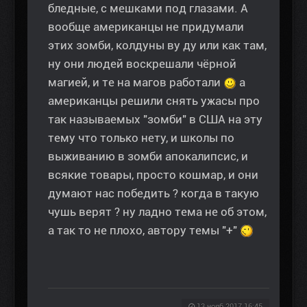
бледные, с мешками под глазами. А
вообще американцы не придумали
этих зомби, колдуны ву ду или как там,
ну они людей воскрешали чёрной
магией, и те на магов работали
а
американцы решили снять ужасы про
так называемых "зомби" в США на эту
тему что только нету, и школы по
выживанию в зомби апокалипсис, и
всякие товары, просто кошмар, и они
думают нас победить ? когда в такую
чушь верят ? ну ладно тема не об этом,
а так то не плохо, автору темы "+"
13 нояб 2017 16:45