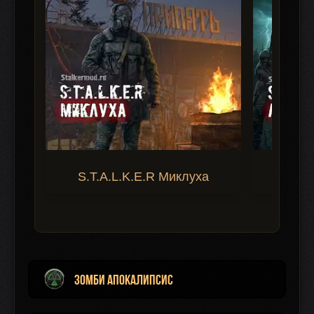
S.T.A.L.K.E.R Миклуха
S.T.A.
Зомби Апокалипсис