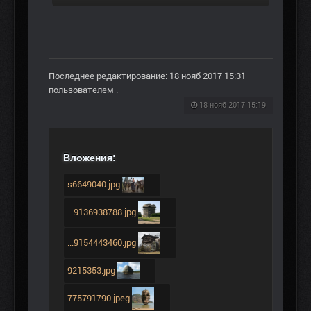
Последнее редактирование: 18 нояб 2017 15:31
пользователем
.
18 нояб 2017 15:19
Вложения:
s6649040.jpg
...9136938788.jpg
...9154443460.jpg
9215353.jpg
775791790.jpeg