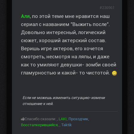
#236961
Аля
, по этой теме мне нравится наш
сериал с названием "Выжить после".
Довольно интересный, логический
сюжет, хороший актерский состав.
Веришь игре актеров, его хочется
смотреть, несмотря на ляпы, и даже
как то умиляют девушки- зомби своей
гламурностью и какой- то чистотой.
Если не можешь изменить ситуацию-измени
отношение к ней.
Спасибо сказали:
,
LAKI
,
Проходчик
,
Воссталкерившийся
,
,
Taktik