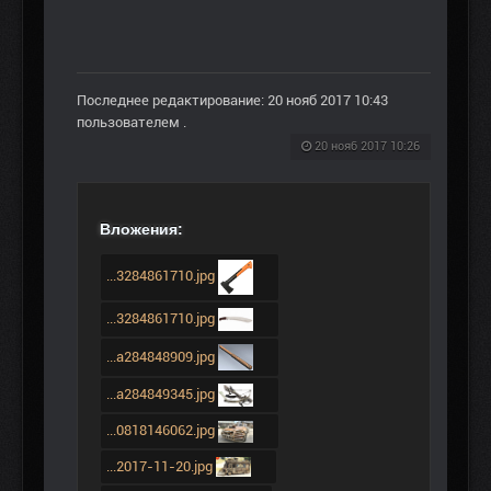
Последнее редактирование: 20 нояб 2017 10:43
пользователем
.
20 нояб 2017 10:26
Вложения:
...3284861710.jpg
...3284861710.jpg
...a284848909.jpg
...a284849345.jpg
...0818146062.jpg
...2017-11-20.jpg