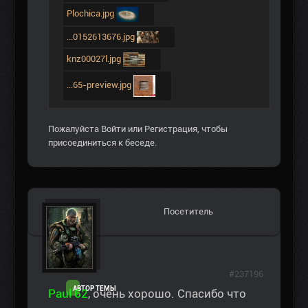
Plochica.jpg
...0152613676.jpg
knz00027l.jpg
...65-preview.jpg
Пожалуйста
Войти
или
Регистрация
, чтобы
присоединиться к беседе.
Посетитель
#237196
АВТОР ТЕМЫ
Paul 62
, очень хорошо. Спасибо что