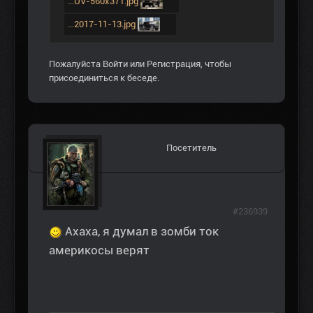
...UV-560x371.jpg
...2017-11-13.jpg
Пожалуйста
Войти
или
Регистрация
, чтобы
присоединиться к беседе.
Посетитель
#236939
Ахаха, я думал в зомби ток
америкосы верят