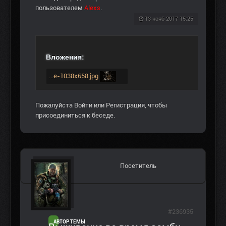
пользователем
Alexs
.
13 нояб 2017 15:25
Вложения:
...e-1038x658.jpg
Пожалуйста
Войти
или
Регистрация
, чтобы
присоединиться к беседе.
Посетитель
#236935
АВТОР ТЕМЫ