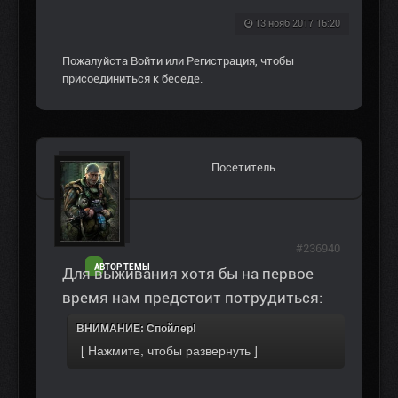
13 нояб 2017 16:20
Пожалуйста
Войти
или
Регистрация
, чтобы
присоединиться к беседе.
Посетитель
#236940
АВТОР ТЕМЫ
Для выживания хотя бы на первое
время нам предстоит потрудиться:
ВНИМАНИЕ: Спойлер!