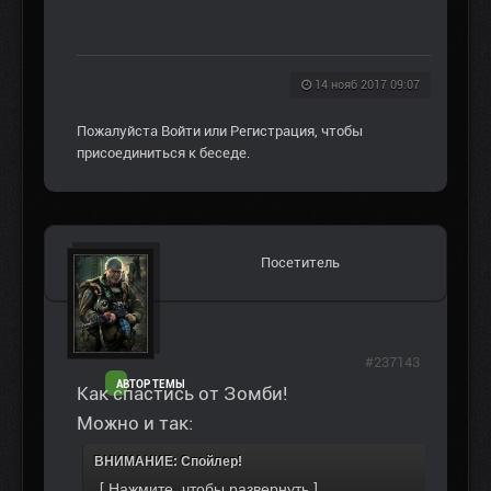
14 нояб 2017 09:07
Пожалуйста
Войти
или
Регистрация
, чтобы
присоединиться к беседе.
Посетитель
#237143
АВТОР ТЕМЫ
Как спастись от Зомби!
Можно и так:
ВНИМАНИЕ: Спойлер!