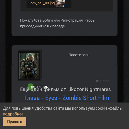
...om_hell_03.jpg
Пожалуйста
Войти
или
Регистрация
, чтобы
присоединиться к беседе.
Посетитель
#237299
АВТОР ТЕМЫ
Ещё один фильм от Likozor Nightmares
Глаза - Eyes - Zombie Short Film
В этом коротком фильме вы
Для повышения удобства сайта мы используем cookie-файлы
погрузитесь в бездну отчаяния.
подробнее.
Принять
ВНИМАНИЕ: Спойлер!