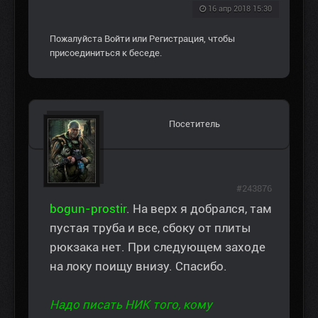
16 апр 2018 15:30
Пожалуйста
Войти
или
Регистрация
, чтобы
присоединиться к беседе.
Посетитель
#243876
bogun-prostir
. На верх я добрался, там
пустая труба и все, сбоку от плиты
рюкзака нет. При следующем заходе
на локу поищу внизу. Спасибо.
Надо писать НИК того, кому