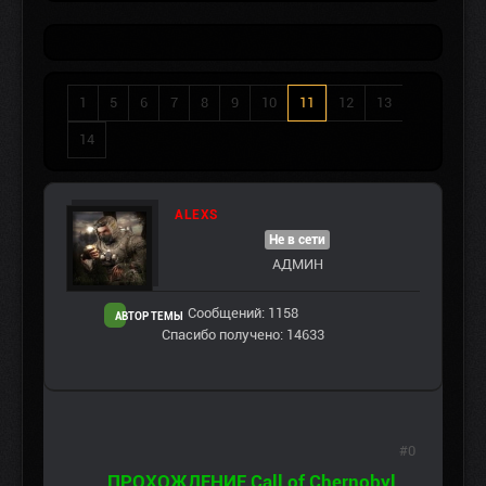
1
5
6
7
8
9
10
11
12
13
14
ALEXS
Не в сети
АДМИН
Сообщений: 1158
АВТОР ТЕМЫ
Спасибо получено: 14633
#0
ПРОХОЖДЕНИЕ Call of Chernobyl