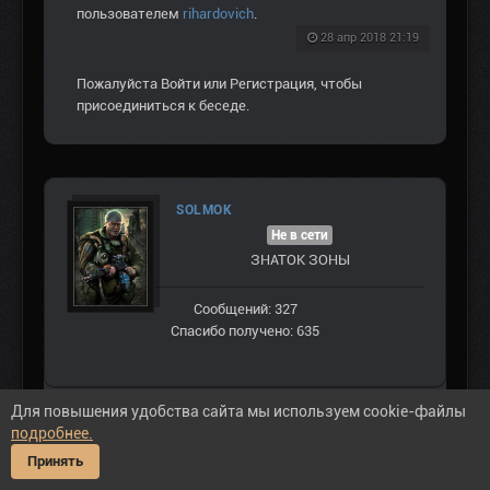
пользователем
rihardovich
.
28 апр 2018 21:19
Пожалуйста
Войти
или
Регистрация
, чтобы
присоединиться к беседе.
SOLMOK
Не в сети
ЗНАТОК ЗОНЫ
Сообщений: 327
Спасибо получено: 635
Для повышения удобства сайта мы используем cookie-файлы
подробнее.
#244230
Принять
rihardovich
, приветствую. Чемодан, как