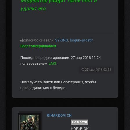
Модератор увидит такой пост и
удалит его.
Спасибо сказали:
V7KING
,
bogun-prostir
,
Воссталкерившийся
Последнее редактирование: 27 апр 2018 11:24
пользователем
LAKI
.
27 апр 2018 03:18
Пожалуйста
Войти
или
Регистрация
, чтобы
присоединиться к беседе.
RIHARDOVICH
Не в сети
НОВИЧОК