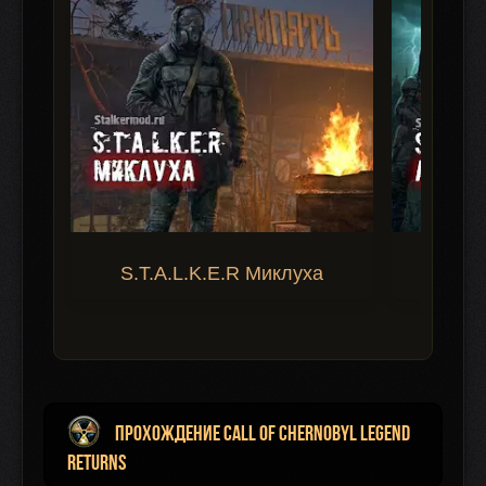
S.T.A.L.K.E.R Миклуха
S.T.A.
Прохождение Call of Chernobyl Legend
Returns