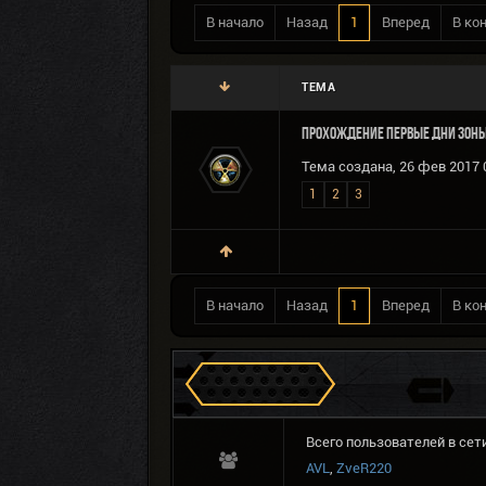
В начало
Назад
1
Вперед
В ко
ТЕМА
Прохождение Первые Дни Зоны
Тема создана, 26 фев 2017 
1
2
3
В начало
Назад
1
Вперед
В ко
Сталкеров в Зоне
Всего пользователей в сети
AVL
,
ZveR220