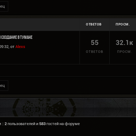
нец
ОТВЕТОВ
ПРОСМ.
 Создание в Тумане
55
32.1к
09:32, от
Alexs
ОТВЕТОВ
ПРОСМ.
нец
 ::
2
пользователей и
583
гостей на форуме