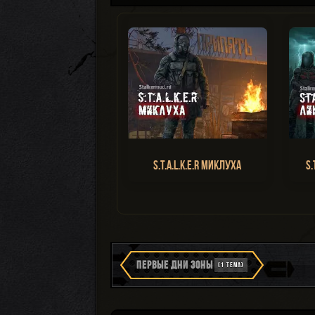
S.T.A.L.K.E.R Миклуха
S.
ПЕРВЫЕ ДНИ ЗОНЫ
(1 ТЕМА)