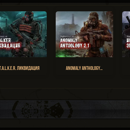
T.A.L.K.E.R. Ликвидация
Anomaly Anthology…