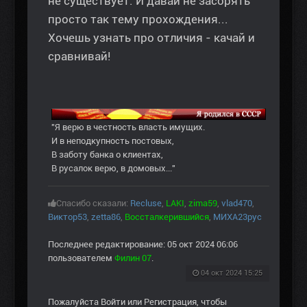
не существует. И давай не засорять
просто так тему прохождения...
Хочешь узнать про отличия - качай и
сравнивай!
"Я верю в честность власть имущих.
И в неподкупность постовых,
В заботу банка о клиентах,
В русалок верю, в домовых..."
Спасибо сказали:
Recluse
,
LAKI
,
zima59
,
vlad470
,
Виктор53
,
zetta86
,
Воссталкерившийся
,
МИХА23рус
Последнее редактирование: 05 окт 2024 06:06
пользователем
Филин 07
.
04 окт 2024 15:25
Пожалуйста
Войти
или
Регистрация
, чтобы