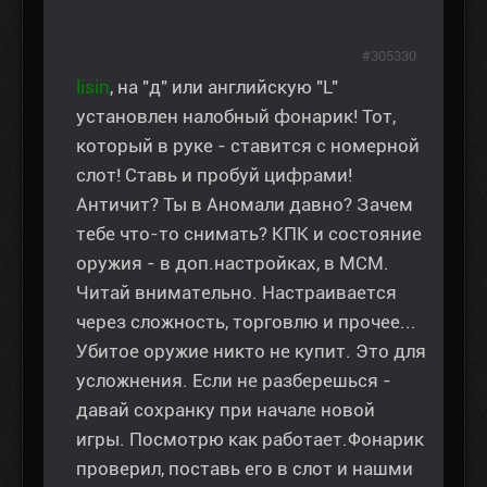
#305330
lisin
, на "д" или английскую "L"
установлен налобный фонарик! Тот,
который в руке - ставится с номерной
слот! Ставь и пробуй цифрами!
Античит? Ты в Аномали давно? Зачем
тебе что-то снимать? КПК и состояние
оружия - в доп.настройках, в МСМ.
Читай внимательно. Настраивается
через сложность, торговлю и прочее...
Убитое оружие никто не купит. Это для
усложнения. Если не разберешься -
давай сохранку при начале новой
игры. Посмотрю как работает.Фонарик
проверил, поставь его в слот и нашми