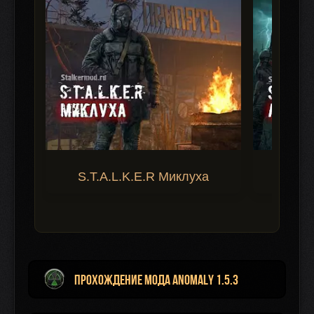
S.T.A.L.K.E.R Миклуха
S.T.A.
Прохождение мода Anomaly 1.5.3