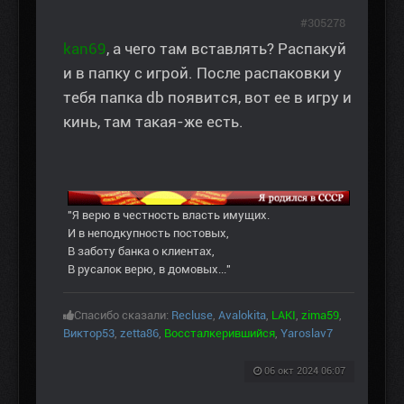
#305278
kan69
, а чего там вставлять? Распакуй
и в папку с игрой. После распаковки у
тебя папка db появится, вот ее в игру и
кинь, там такая-же есть.
"Я верю в честность власть имущих.
И в неподкупность постовых,
В заботу банка о клиентах,
В русалок верю, в домовых..."
Спасибо сказали:
Recluse
,
Avalokita
,
LAKI
,
zima59
,
Виктор53
,
zetta86
,
Воссталкерившийся
,
Yaroslav7
06 окт 2024 06:07