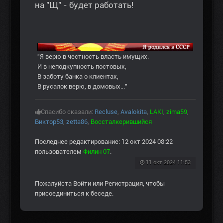
на "Щ" - будет работать!
"Я верю в честность власть имущих.
И в неподкупность постовых,
В заботу банка о клиентах,
В русалок верю, в домовых..."
Спасибо сказали:
Recluse
,
Avalokita
,
LAKI
,
zima59
,
Виктор53
,
zetta86
,
Воссталкерившийся
Последнее редактирование: 12 окт 2024 08:22
пользователем
Филин 07
.
11 окт 2024 11:53
Пожалуйста
Войти
или
Регистрация
, чтобы
присоединиться к беседе.