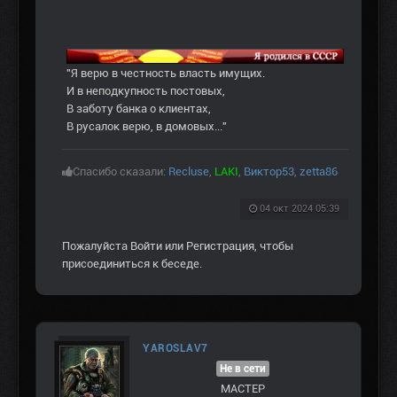
"Я верю в честность власть имущих.
И в неподкупность постовых,
В заботу банка о клиентах,
В русалок верю, в домовых..."
Спасибо сказали:
Recluse
,
LAKI
,
Виктор53
,
zetta86
04 окт 2024 05:39
Пожалуйста
Войти
или
Регистрация
, чтобы
присоединиться к беседе.
YAROSLAV7
Не в сети
МАСТЕР