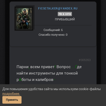
FICSCTALKER@YANDEX.RU
Не в сети
ПРИБЫВШИЙ
Сообщений: 6
Спасибо получено: 0
#305353
Парни
,
всем привет
!
Вопрос
...
Г
де
найти инструменты для тонкой
р
А
боты и калибров
-
ки
?
З
аранее спс.
Для повышения удобства сайта мы используем cookie-файлы
подробнее.
Принять