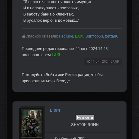
"Я верю в честность власть имущих.
И в неподкупность постовых,
В заботу банка о клиентах,
В русалок верю, в домовых..."
Спасибо сказали:
Recluse
,
LAKI
,
Виктор53
,
zetta86
Последнее редактирование: 11 окт 2024 14:43
пользователем
LAKI
.
11 окт 2024 07:59
Пожалуйста
Войти
или
Регистрация
, чтобы
присоединиться к беседе.
LISIN
Не в сети
ЗНАТОК ЗОНЫ
Сообщений: 299