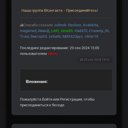
Наша группа ВКонтакте - Присоединяйтесь!
Спасибо сказали:
solmok
,
Recluse
,
Avalokita
,
magamed
,
ИванД
,
LAKI
,
zima59
,
vlad470
,
Сталкер_06
,
Trout
,
Виктор53
,
zetta86
,
МИХА23рус
,
viktor19
Последнее редактирование: 29 сен 2024 15:05
пользователем
Alexs
.
29 сен 2024 14:57
Вложения:
Пожалуйста
Войти
или
Регистрация
, чтобы
присоединиться к беседе.