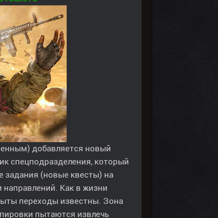
менным) добавляется новый
ник спецподразделения, который
 задания (новые квесты) на
и направлений. Как в жизни
крыты переходы известны. Зона
уппировки пытаются извлечь