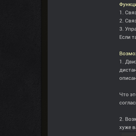
Функц
1. Свя
2. Свя
3. Упр
Если т
Возмо
1. Дви
дистан
описан
Что эт
соглас
2. Воз
хуже в