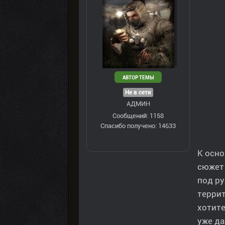
АВТОР ТЕМЫ
Не в сети
АДМИН
Сообщений: 1158
Спасибо получено: 14633
К осн
сюжет 
под ру
террит
хотите
уже да