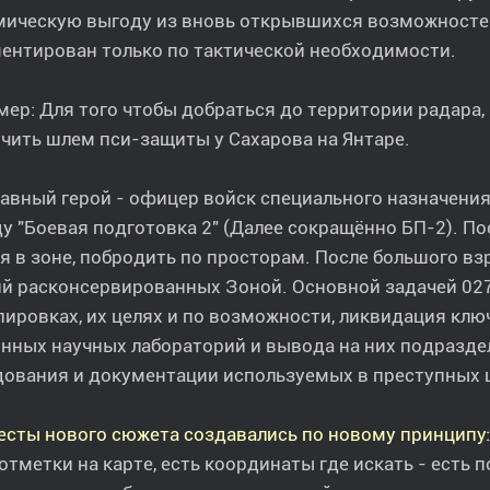
мическую выгоду из вновь открывшихся возможносте
ентирован только по тактической необходимости.
ер: Для того чтобы добраться до территории радара,
чить шлем пси-защиты у Сахарова на Янтаре.
авный герой - офицер войск специального назначени
у "Боевая подготовка 2" (Далее сокращённо БП-2). По
я в зоне, побродить по просторам. После большого в
й расконсервированных Зоной. Основной задачей 027
пировках, их целях и по возможности, ликвидация кл
нных научных лабораторий и вывода на них подразде
ования и документации используемых в преступных 
есты нового сюжета создавались по новому принципу:
 отметки на карте, есть координаты где искать - есть 