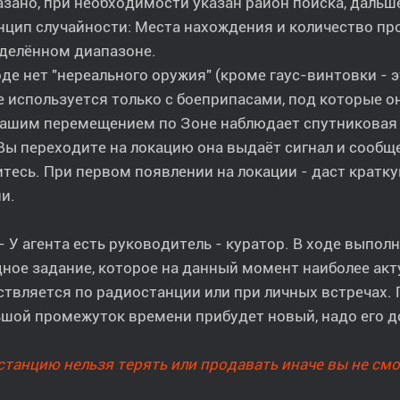
азано, при необходимости указан район поиска, даль
нцип случайности: Места нахождения и количество п
еделённом диапазоне.
оде нет "нереального оружия" (кроме гаус-винтовки - 
 используется только с боеприпасами, под которые о
вашим перемещением по Зоне наблюдает спутниковая 
Вы переходите на локацию она выдаёт сигнал и сообщ
тесь. При первом появлении на локации - даст кратк
и.
- У агента есть руководитель - куратор. В ходе выпо
ное задание, которое на данный момент наиболее акт
твляется по радиостанции или при личных встречах. 
шой промежуток времени прибудет новый, надо его д
танцию нельзя терять или продавать иначе вы не смо