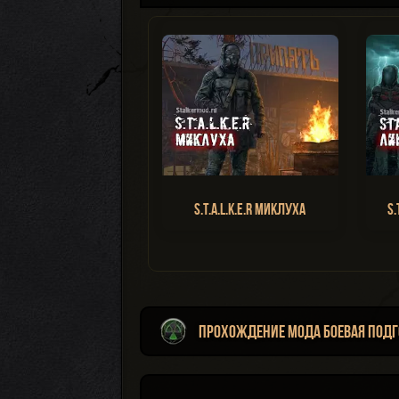
S.T.A.L.K.E.R Миклуха
S.
Прохождение мода Боевая Подг