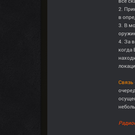
всё ск
2. При
в опр
3. В м
оружие
4. За 
когда 
находи
локаци
Связь
очеред
осущес
неболь
Радиос