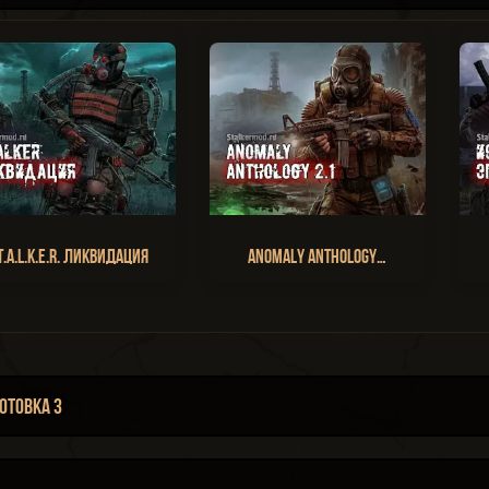
T.A.L.K.E.R. Ликвидация
Anomaly Anthology…
отовка 3