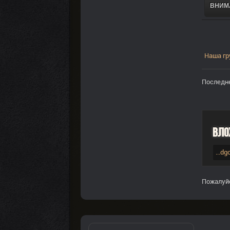
ВНИМА
Наша гр
Последне
Вло
...d
Пожалуй