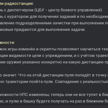
ии радиостанции:
зь с диспетчером (ЦБУ - центр боевого управления).
зь с куратором для получения заданий и по необходим
авление подразделениями зачистки при выполнении п
аковые придаются для выполнения задачи.
жности:
жок игры изменён и скрипты позволяют научиться тео
ции видимости цели с упреждением, и с учётом траек
ии оружия указанно конкретно на какую дистанцию п
о значит: Что на этой дистанции пуля попадёт в точку
но траектории полёта пули. Совпадение с реальностью
можности НПС изменены, теперь они не все тупят в б
ас, и пулю в башку будете получать на раз в ближнем б