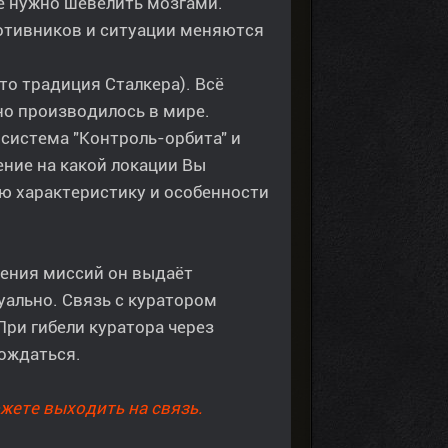
ше нужно шевелить мозгами.
ротивников и ситуации меняются
это традиция Сталкера). Всё
но производилось в мире.
система "Контроль-орбита" и
ение на какой локации Вы
ую характеристику и особенности
лнения миссий он выдаёт
уально. Связь с куратором
При гибели куратора через
ождаться.
жете выходить на связь.