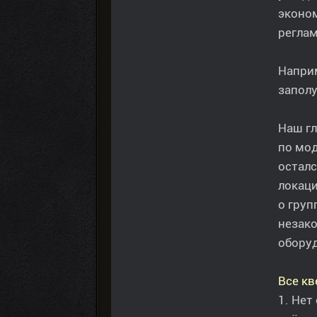
эконо
реглам
Наприм
заполу
Наш гл
по мод
осталс
локаци
о груп
незако
оборуд
Все кв
1. Нет