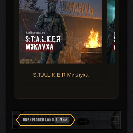
S.T.A.L.K.E.R Миклуха
S.T.A.
UNEXPLORED LAND
(1 ТЕМА)