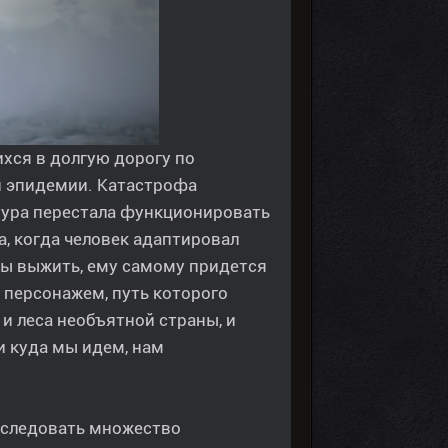
хся в долгую дорогу по
й эпидемии. Катастрофа
тура перестала функционировать
, когда человек адаптировал
обы выжить, ему самому придется
 персонажем, путь которого
 и леса необъятной страны, и
и куда мы идем, нам
сследовать множество