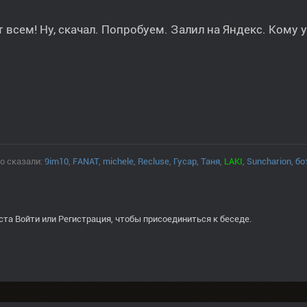
 всем! Ну, скачал. Попробуем. Залил на Яндекс. Кому
о сказали:
9im10
,
FANAT
,
michele
,
Recluse
,
Гусар
,
Таня
,
LAKI
,
Suncharion
,
бо
ста
Войти
или
Регистрация
, чтобы присоединиться к беседе.