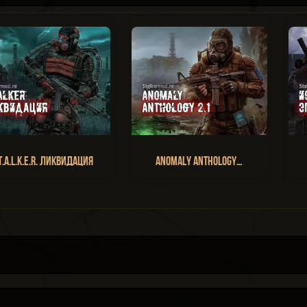
T.A.L.K.E.R. Ликвидация
Anomaly Anthology…