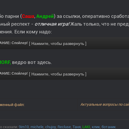
о парни (
Саша
,
Андрей
) за ссылки, оперативно сработ
ьный респект -
отличная игра!
Жаль только, что не пре
ения. Если кому надо:
НИЕ: Спойлер!
ORF,
ведро вот здесь.
НИЕ: Спойлер!
Актуальные вопросы по са
о сказали:
9im10
,
michele
,
chujoy
,
Recluse
,
Таня
,
LAKI
,
клик
,
ботаник