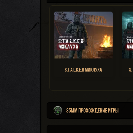
S.T.A.L.K.E.R Миклуха
S.
35MM прохождение игры