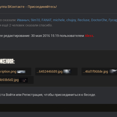
уппа ВКонтакте - Присоединяйтесь!
о сказали:
Иваныч
,
9im10
,
FANAT
,
michele
,
chujoy
,
Recluse
,
DoctorChe
,
Гуса
и ещё 2 человек сказали спасибо.
е редактирование: 30 мая 2016 15:19 пользователем
Alexs
.
жения:
ription.png
...6452446689.jpg
...46d1f968de.jpg
08b93b5d2.jpg
ста
Войти
или
Регистрация
, чтобы присоединиться к беседе.