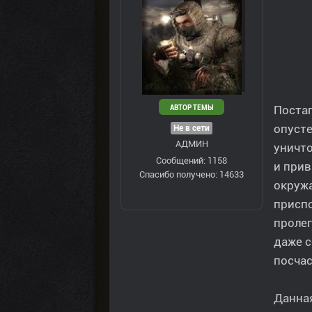
Постап
АВТОР ТЕМЫ
опуст
Не в сети
АДМИН
уничт
Сообщений: 1158
и прив
Спасибо получено: 14633
окружа
приспо
пролег
даже с
посчас
Данна