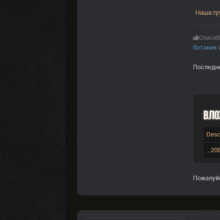
Наша гр
Спасиб
ботаник
Последне
Вло
Desc
...2
Пожалуй