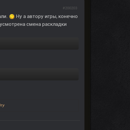
#200203
али.
Ну а автору игры, конечно
дусмотрена смена раскладки
йту