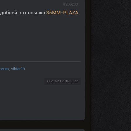
#200200
 удобней вот ссылка
35ММ-PLAZA
таник
,
viktor19
28 мая 2016 19:22