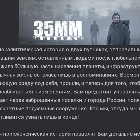
окалиптическая история о двух путниках, отправивши
евшим землям, оставленным людьми после глобально
ожила бОльшую часть населения планеты, инфраструк
ычная жизнь осталась лишь в воспоминаниях. Времена
ющую среду под себя, прошли, и теперь для того, чт
сабливаться к изменениям. Вам предстоит управлять
ает через заброшенные поселки и города России, поля
екретные подземные сооружения. Кто мы, откуда мы 
тливится узнать лишь в конце!
я приключенческая история позволит Вам детально и