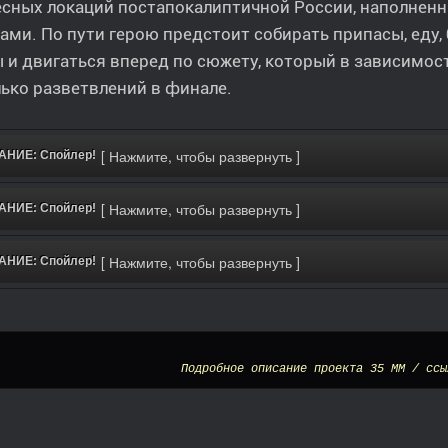
есных локаций постапокалиптичной России, наполнен
ами. По пути герою предстоит собирать припасы, еду,
 и двигаться вперед по сюжету, который в зависимос
ько разветвлений в финале.
НИЕ: Спойлер!
НИЕ: Спойлер!
НИЕ: Спойлер!
Подробное описание проекта 35 ММ / ссы