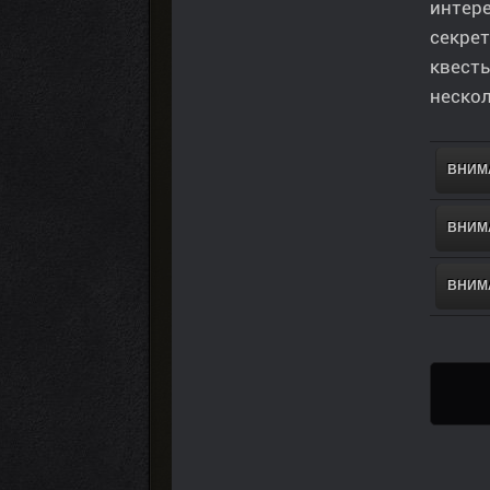
интер
секрет
квесты
нескол
ВНИМА
ВНИМА
ВНИМА