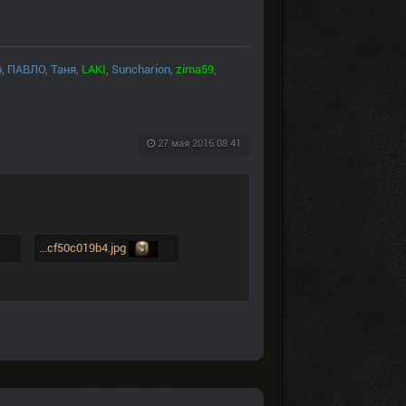
р
,
ПАВЛО
,
Таня
,
LAKI
,
Suncharion
,
zima59
,
27 мая 2016 08:41
...cf50c019b4.jpg