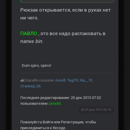
Рюкзак открывается, если в руках нет
ни чего.
ПАВЛО
, это все надо распаковать в
папке
bin
.
Dum spiro, spero!
Спасибо сказали:
Assoll
,
Tegi79
,
Ilia__70
,
Сталкер_06
Последнее редактирование: 20 дек 2015 07:02
пользователем
zima59
.
20 дек 2015 06:19
Пожалуйста
Войти
или
Регистрация
, чтобы
присоединиться к беседе.