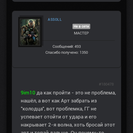
ASSOLL
Не в сети
МАСТЕР
Сообщений: 493
Спасибо получено: 1350
#180478
9im10
да как пройти - это не проблема,
нашёл, а вот как Арт забрать из
"колодца", вот проблемка, ГГ не
успевает отойти от удара и его
накрывает 2-я волна, хоть бросай этот
арт и топай дальше. Он почему-то