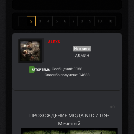
1
2
3
4
5
6
7
8
9
10
18
ALEXS
Не в сети
АДМИН
Сообщений: 1158
АВТОР ТЕМЫ
Спасибо получено: 14633
#0
ПРОХОЖДЕНИЕ МОДА NLC 7.0 Я-
Меченый