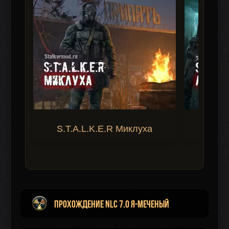
S.T.A.L.K.E.R Миклуха
S.T.A.
Прохождение NLC 7.0 Я-Меченый