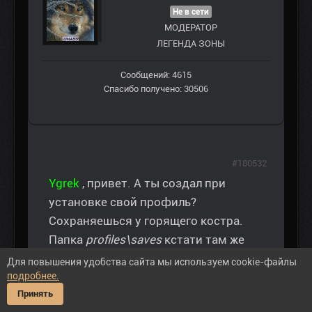
Не в сети
МОДЕРАТОР
ЛЕГЕНДА ЗОНЫ
Сообщений: 4615
Спасибо получено: 30506
#180532
Ygrek
, привет. А ты создал при
установке свой профиль?
Сохраняешься у горящего костра.
Папка
profiles\saves
кстати там же
можно и переписывать сохранки, не
Для повышения удобства сайта мы используем cookie-файлы
подробнее.
меняя конечно формат файла. А
Принять
player.dat
прикрепляешь к