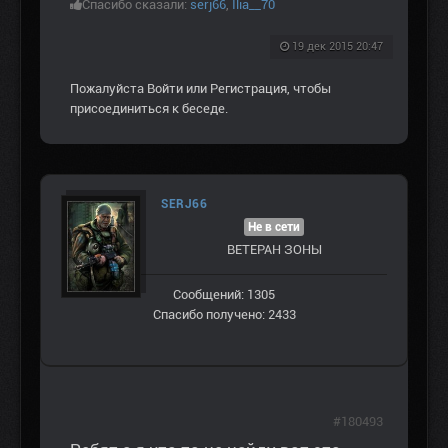
Спасибо сказали:
serj66
,
Ilia__70
19 дек 2015 20:47
Пожалуйста
Войти
или
Регистрация
, чтобы
присоединиться к беседе.
SERJ66
Не в сети
ВЕТЕРАН ЗOНЫ
Сообщений: 1305
Спасибо получено: 2433
#180493