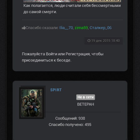
Как полагается, люди считали себя бессмертными
до самой смерти.
Спасибо сказали:
Ilia__70
,
zima59
,
Сталкер_06
19 дек 2015 18:40
Пожалуйста
Войти
или
Регистрация
, чтобы
присоединиться к беседе.
SPIRT
Не в сети
ВЕТЕРАН
Сообщений: 938
Спасибо получено: 495