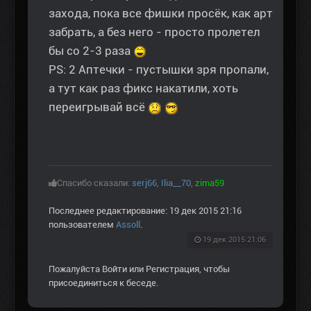
захода, пока все фишки просёк, как арт
забрать, а без него - просто пролетел
бы со 2-3 раза
PS: 2 Аптечки - пустышки зря пропали,
а тут как раз фикс накатили, хоть
переигрывай всё
Спасибо сказали:
serj66
,
Ilia__70
,
zima59
Последнее редактирование: 19 дек 2015 21:16
пользователем
Assoll
.
19 дек 2015 21:06
Пожалуйста
Войти
или
Регистрация
, чтобы
присоединиться к беседе.