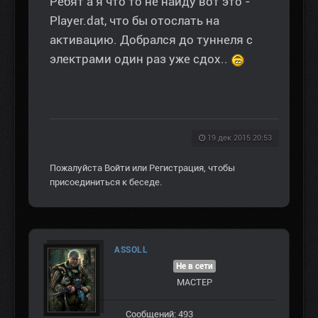
Ребят а я что то не найду вот это -
Player.dat, что бы отослать на
активацию. Добрался до туннеля с
электрами один раз уже сдох..
19 дек 2015 20:53
Пожалуйста
Войти
или
Регистрация
, чтобы
присоединиться к беседе.
ASSOLL
Не в сети
МАСТЕР
Сообщений: 493