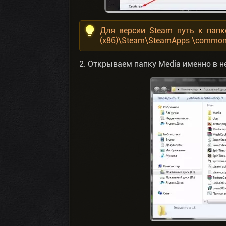
Для версии Steam путь к папк
(x86)\Steam\SteamApps \common\
2. Открываем папку Media именно в н