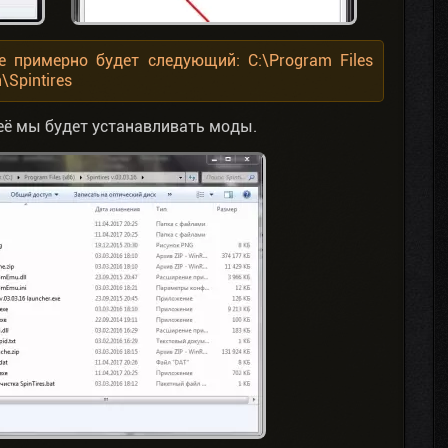
е примерно будет следующий: C:\Program Files
Spintires
её мы будет устанавливать моды.