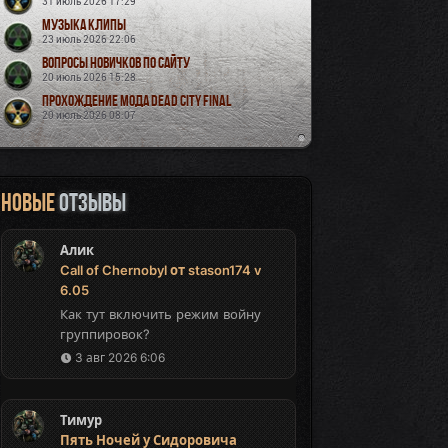
31 июль 2026 17:29
Музыка Клипы
23 июль 2026 22:06
Вопросы новичков по сайту
20 июль 2026 15:28
Прохождение мода Dead City Final
20 июль 2026 08:07
Новые
отзывы
Алик
Call of Chernobyl от stason174 v
6.05
Как тут включить режим войну
группировок?
3 авг 2026 6:06
Тимур
Пять Ночей у Сидоровича