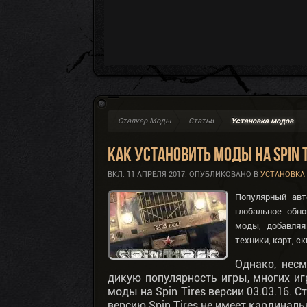
Сталкер Моды
Статьи
Установка модов
Как установить моды на Spin T
ВКЛ.
11 АПРЕЛЯ 2017
. ОПУБЛИКОВАНО В
УСТАНОВКА
Популярный авт
глобальное обн
моды, добавляя
техники, карт, с
Однако, нес
дикую популярность игры, многих иг
моды на Spin Tires версии 03.03.16. 
версию Spin Tires не имеет кардинал