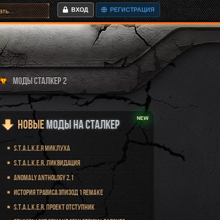
ВХОД
РЕГИСТРАЦИЯ
МОДЫ СТАЛКЕР 2
Новые
Моды на Сталкер
S.T.A.L.K.E.R Миклуха
S.T.A.L.K.E.R. Ликвидация
Anomaly Anthology 2.1
История Трависа Эпизод 1 Remake
S.T.A.L.K.E.R. Проект Отступник