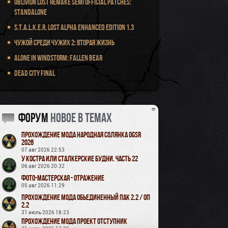
Oblivion Lost Remake Semi Official Patches:
Standalone
S.T.A.L.K.E.R. Lost Alpha Enhanced Edition 1.3
Чужой среди чужих 2: Вторая жизнь
Alone in Windstorm: Fallen Bear
Dead City Final
Форум
новое в темах
Прохождение мода Народная Солянка OGSR
2026
07 авг 2026 22:53
У Костра или Сталкерские будни. Часть 22
06 авг 2026 20:32
Фото-мастерская - Отражение
05 авг 2026 11:29
Прохождение мода Обьединенный Пак 2.2 / ОП
2.2
31 июль 2026 18:23
Прохождение мода Проект Отступник