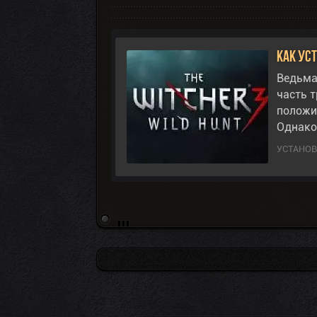
Как ус
Ведьма
часть т
положи
Однако
УСТАНО