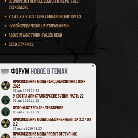
Oblivion Lost Remake Semi Official Patches:
Standalone
S.T.A.L.K.E.R. Lost Alpha Enhanced Edition 1.3
Чужой среди чужих 2: Вторая жизнь
Alone in Windstorm: Fallen Bear
Dead City Final
Форум
новое в темах
Прохождение мода Народная Солянка OGSR
2026
07 авг 2026 22:53
У Костра или Сталкерские будни. Часть 22
06 авг 2026 20:32
Фото-мастерская - Отражение
05 авг 2026 11:29
Прохождение мода Обьединенный Пак 2.2 / ОП
2.2
31 июль 2026 18:23
Прохождение мода Проект Отступник