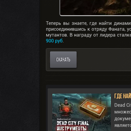
Теперь вы знаете, где найти динами
присоединившись к отряду Фаната, у
мутантов. В награду от лидера сталк
900 руб
.
СКАЧАТЬ
Где най
Dead Ci
множес
докуме
являет