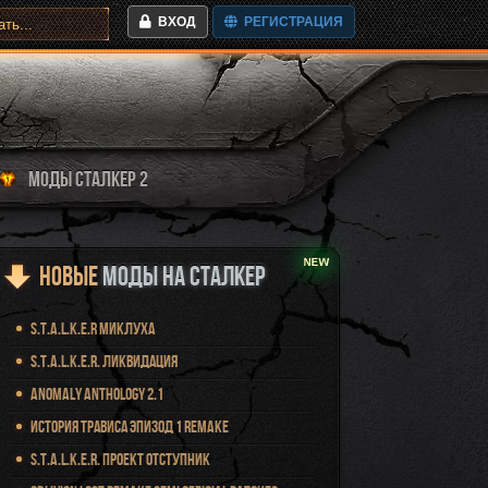
ВХОД
РЕГИСТРАЦИЯ
МОДЫ СТАЛКЕР 2
Новые
Моды на Сталкер
S.T.A.L.K.E.R Миклуха
S.T.A.L.K.E.R. Ликвидация
Anomaly Anthology 2.1
История Трависа Эпизод 1 Remake
S.T.A.L.K.E.R. Проект Отступник