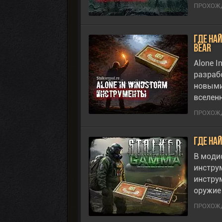
ПРОХОЖД
Где най
Bear
Alone I
разраб
новыми
вселен
ПРОХОЖД
Где на
В моди
инстру
инстру
оружие
ПРОХОЖД