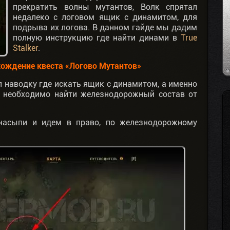
прекратить волны мутантов, Волк спрятал
недалеко с логовом ящик с динамитом, для
подрыва их логова. В данном гайде мы дадим
полную инструкцию где найти динами в
True
Stalker
.
рохождение квеста «Логово Мутантов»
л наводку где искать ящик с динамитом, а именно
 необходимо найти железнодорожный состав от
насыпи и идем в право, по железнодорожному