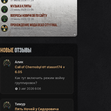
31 июль 2026 17:29
Музыка Клипы
23 июль 2026 22:06
Вопросы новичков по сайту
20 июль 2026 15:28
Прохождение мода Dead City Final
20 июль 2026 08:07
Новые
отзывы
Алик
Call of Chernobyl от stason174 v
6.05
Как тут включить режим войну
группировок?
3 авг 2026 6:06
Тимур
Пять Ночей у Сидоровича