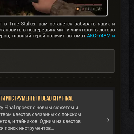
т в True Stalker, вам останется забирать ящик и
становить в пещере динамит и уничтожить логово
еров, главный герой получит автомат
АКС-74УМ и
ти инструменты в Dead City Final
ty Final проект с новым сюжетом и
твом квестов связанных с поиском
нтов, и тайников. Одним из квестов
ся поиск инструментов…