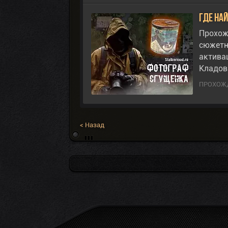
Где на
Прохож
сюжетн
актива
Кладов
ПРОХОЖД
< Назад