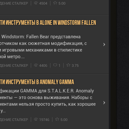
ЕНИЕ СТАЛКЕР
4504
5.00
ти инструменты в Alone In Windstorm Fallen
n Windstorm: Fallen Bear представлена
отчиком как сюжетная модификация, с
 игровыми механиками в стилистике
ной метро.…
ЕНИЕ СТАЛКЕР
4406
1
3.75
йти инструменты в Anomaly Gamma
фикации GAMMA для S.T.A.L.K.E.R. Anomaly
менты — это основа выживания. Наборы с
ментами нельзя просто купить, как хорошее
 у…
ЕНИЕ СТАЛКЕР
19746
5.00