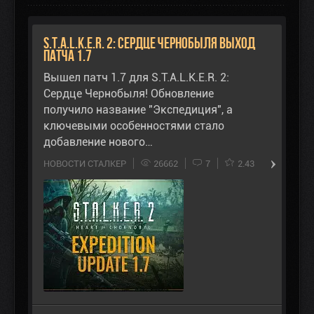
S.T.A.L.K.E.R. 2: Сердце Чернобыля выход
Патча 1.7
Вышел патч 1.7 для S.T.A.L.K.E.R. 2:
Сердце Чернобыля! Обновление
получило название "Экспедиция", а
ключевыми особенностями стало
добавление нового…
НОВОСТИ СТАЛКЕР
26662
7
2.43