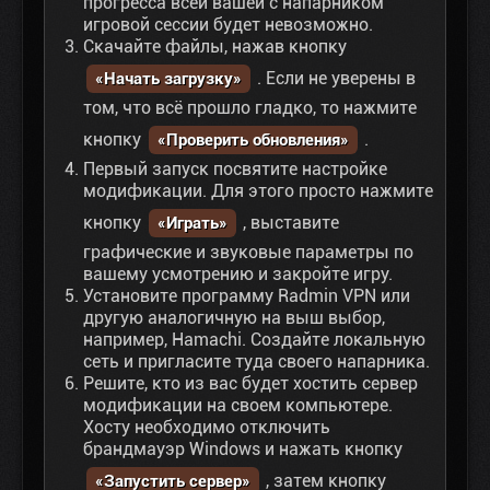
прогресса всей вашей с напарником
игровой сессии будет невозможно.
Скачайте файлы, нажав кнопку
. Если не уверены в
«Начать загрузку»
том, что всё прошло гладко, то нажмите
кнопку
.
«Проверить обновления»
Первый запуск посвятите настройке
модификации. Для этого просто нажмите
кнопку
, выставите
«Играть»
графические и звуковые параметры по
вашему усмотрению и закройте игру.
Установите программу Radmin VPN или
другую аналогичную на выш выбор,
например, Hamachi. Создайте локальную
сеть и пригласите туда своего напарника.
Решите, кто из вас будет хостить сервер
модификации на своем компьютере.
Хосту необходимо отключить
брандмауэр Windows и нажать кнопку
, затем кнопку
«Запустить сервер»