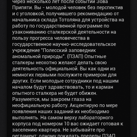
через несколько лет после событий Зова
Припяти. Вы - молодой человек без перспектив
и с уголовкой, получившего рекомендацию от
начальника склада Тотоляна для устройства на
работу по государственной программе по
узакониванию сталкерской деятельности на
пользу прогресса человечества в
государственное научно-исследовательское
учреждение "Полесский заповедник
аномальной природы". (ПЗАП) Опытные
сталкеры неохотно желают делать свою
деятельность официальной. Вы как одни из
немногих первыми послужите примером для
других. Если молодые сотрудники под нашим
началом будут здравствовать, то и карман
опытного сталкера не будет обижен.
Разумеется, мы закроем глаза на
неофициальную работу. Акцентирую по мере
появления наших заданий их необходимо
выполнять. На самом верху лабораторного
корпуса под номером 10 вас ожидает готовая к
заселению квартира. Не забывайте про
регламент: одному покидать пределы ПЗАП