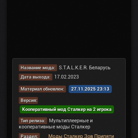
S.T.A.L.K.E.R. Беларусь
Название мода:
17.02.2023
Дата выхода:
Материал обновлен:
27.11.2025 23:13
Версия:
Кооперативный мод Сталкер на 2 игрока
Мультиплеерные и
Тип релиза:
кооперативные моды Сталкер
Моды Сталкер Зов Припяти
Раздел: