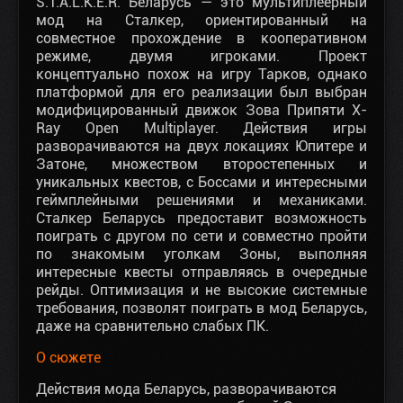
S.T.A.L.K.E.R. Беларусь — это мультиплеерный
мод на Сталкер, ориентированный на
совместное прохождение в кооперативном
режиме, двумя игроками. Проект
концептуально похож на игру Тарков, однако
платформой для его реализации был выбран
модифицированный движок Зова Припяти X-
Ray Open Multiplayer. Действия игры
разворачиваются на двух локациях Юпитере и
Затоне, множеством второстепенных и
уникальных квестов, с Боссами и интересными
геймплейными решениями и механиками.
Сталкер Беларусь предоставит возможность
поиграть с другом по сети и совместно пройти
по знакомым уголкам Зоны, выполняя
интересные квесты отправляясь в очередные
рейды. Оптимизация и не высокие системные
требования, позволят поиграть в мод Беларусь,
даже на сравнительно слабых ПК.
О сюжете
Действия мода Беларусь, разворачиваются