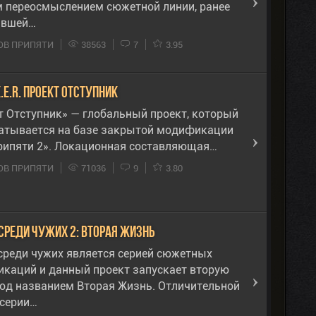
 переосмыслением сюжетной линии, ранее
ившей…
ОВ ПРИПЯТИ
38563
7
3.95
.K.E.R. Проект Отступник
т Отступник» — глобальный проект, который
атывается на базе закрытой модификации
рипяти 2». Локационная составляющая…
ОВ ПРИПЯТИ
71036
9
3.80
среди чужих 2: Вторая жизнь
среди чужих является серией сюжетных
каций и данный проект запускает вторую
под названием Вторая Жизнь. Отличительной
 серии…