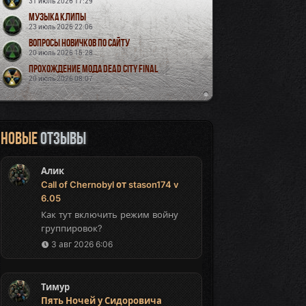
31 июль 2026 17:29
Музыка Клипы
23 июль 2026 22:06
Вопросы новичков по сайту
20 июль 2026 15:28
Прохождение мода Dead City Final
20 июль 2026 08:07
Новые
отзывы
Алик
Call of Chernobyl от stason174 v
6.05
Как тут включить режим войну
группировок?
3 авг 2026 6:06
Тимур
Пять Ночей у Сидоровича