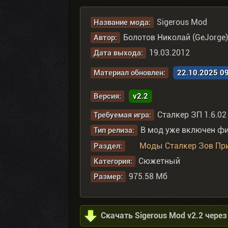
Sigerous Mod
Название мода:
Болотов Николай (GeJorge)
Автор:
19.03.2012
Дата выхода:
Материал обновлен:
22.10.2025 0
Версия:
v2.2
Сталкер ЗП 1.6.02
Требуемая игра:
В мод уже включен фик
Тип релиза:
Моды Сталкер Зов Пр
Раздел:
Сюжетный
Категория:
975.58 Мб
Размер:
Скачать Sigerous Mod v2.2 через