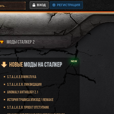
ВХОД
РЕГИСТРАЦИЯ
МОДЫ СТАЛКЕР 2
Новые
Моды на Сталкер
S.T.A.L.K.E.R Миклуха
S.T.A.L.K.E.R. Ликвидация
Anomaly Anthology 2.1
История Трависа Эпизод 1 Remake
S.T.A.L.K.E.R. Проект Отступник