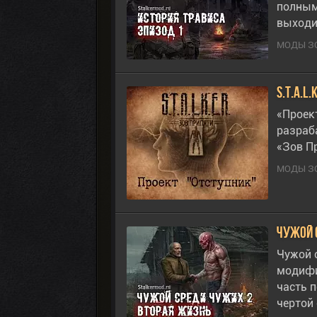
полным
выход
МОДЫ З
S.T.A.L
«Проек
разраб
«Зов П
МОДЫ З
Чужой 
Чужой 
модифи
часть 
чертой