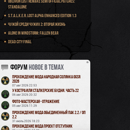
Oblivion Lost Remake Semi Official Patches:
Standalone
S.T.A.L.K.E.R. Lost Alpha Enhanced Edition 1.3
Чужой среди чужих 2: Вторая жизнь
Alone in Windstorm: Fallen Bear
Dead City Final
Форум
новое в темах
Прохождение мода Народная Солянка OGSR
2026
07 авг 2026 22:53
У Костра или Сталкерские будни. Часть 22
06 авг 2026 20:32
Фото-мастерская - Отражение
05 авг 2026 11:29
Прохождение мода Обьединенный Пак 2.2 / ОП
2.2
31 июль 2026 18:23
Прохождение мода Проект Отступник