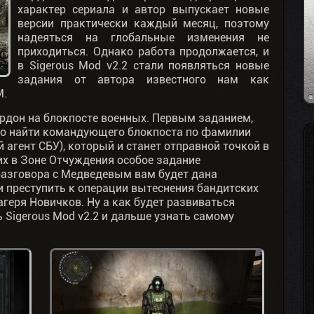
характер сериала и автор выпускает новые
версии практически каждый месяц, поэтому
надеяться на глобальные изменения не
приходиться. Однако работа продолжается, и
в Sigerous Mod v2.2 стали появляться новые
задания от автора известного нам как
M.
ордон на блокпосте военных. Первым заданием,
это найти командующего блокпоста по фамилии
агент СБУ), который и станет отправной точкой в
х в Зоне Отчуждения особое задание
 разговора с Медведевым вам будет дана
 преступить к операции вытеснения бандитских
агеря Новичков. Ну а как будет развиваться
 Sigerous Mod v2.2 и дальше узнать самому