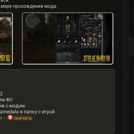
ться.
 мере прохождения мода.
02
или ФО
ив с модом.
amedata в папку с игрой
m -
скачать