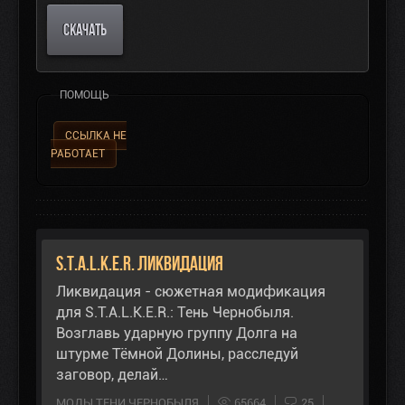
СКАЧАТЬ
ПОМОЩЬ
ССЫЛКА НЕ
РАБОТАЕТ
S.T.A.L.K.E.R. Ликвидация
Ликвидация - сюжетная модификация
для S.T.A.L.K.E.R.: Тень Чернобыля.
Возглавь ударную группу Долга на
штурме Тёмной Долины, расследуй
заговор, делай…
МОДЫ ТЕНИ ЧЕРНОБЫЛЯ
65664
25