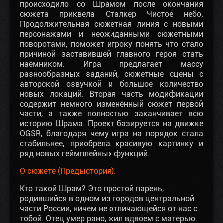
происходило со Шрамом после окончания
сюжета приквела Сталкер Чистое небо.
Продолжительная сюжетная линия с новыми
персонажами и неожиданными сюжетными
поворотами, поможет игроку понять что стало
причиной заставившей главного героя стать
наёмником. Игра предлагает массу
разнообразных заданий, сюжетные сцены с
авторской озвучкой и большое количество
новых локаций. Вторая часть модификации
содержит немного изменённый сюжет первой
части, а также полностью заканчивает всю
историю Шрама. Проект базируется на движке
OGSR, благодаря чему игра на порядок стала
стабильнее, приобрела красивую картинку и
ряд новых геймплейных функций.
О сюжете (Предыстория):
Кто такой Шрам? Это простой парень,
родившийся в одном из городов центральной
части России, ничем не отличающейся от нас с
тобой. Отец умер рано, жил вдвоем с матерью.