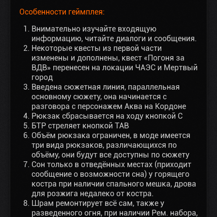
Особенности геймплея:
Внимательно изучайте входящую
информацию, читайте диалоги и сообщения.
Некоторые квесты из первой части
изменены и дополнены, квест «Погоня за
ВДВ» перенесен на локации ЧАЭС и Мертвый
город
Введена сюжетная линия, параллельная
основному сюжету, она начинается с
разговора с персонажем Аква на Кордоне
Рюкзак сбрасывается на ходу кнопкой С
БТР стреляет кнопкой ТАВ
Объём рюкзака ограничен, в моде имеется
три вида рюкзаков, различающихся по
объёму, они будут все доступны по сюжету
Сон только в отведённых местах (приходит
сообщение о возможности сна) у горящего
костра при наличии спального мешка, дрова
для розжига недалеко от костра.
Шрам ремонтирует всё сам, также у
разведенного огня, при наличии Рем. набора,