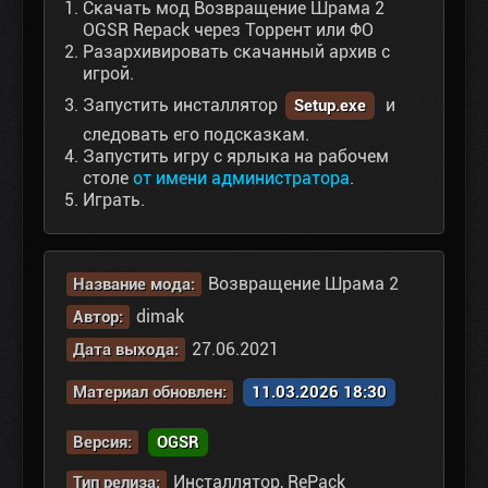
Скачать мод Возвращение Шрама 2
OGSR Repack через Торрент или ФО
Разархивировать скачанный архив с
игрой.
Запустить инсталлятор
и
Setup.exe
следовать его подсказкам.
Запустить игру с ярлыка на рабочем
столе
от имени администратора
.
Играть.
Возвращение Шрама 2
Название мода:
dimak
Автор:
27.06.2021
Дата выхода:
Материал обновлен:
11.03.2026 18:30
Версия:
OGSR
Инсталлятор, RePack
Тип релиза: