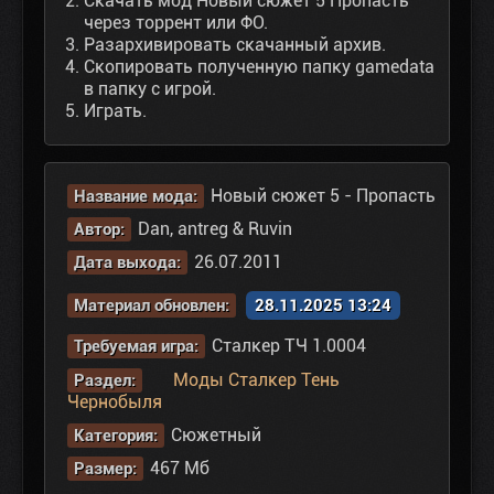
Скачать мод Новый сюжет 5 Пропасть
через торрент или ФО.
Разархивировать скачанный архив.
Скопировать полученную папку gamedata
в папку с игрой.
Играть.
Новый сюжет 5 - Пропасть
Название мода:
Dan, antreg & Ruvin
Автор:
26.07.2011
Дата выхода:
Материал обновлен:
28.11.2025 13:24
Сталкер ТЧ 1.0004
Требуемая игра:
Моды Сталкер Тень
Раздел:
Чернобыля
Сюжетный
Категория:
467 Мб
Размер: