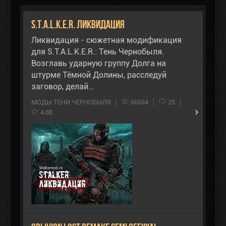
S.T.A.L.K.E.R. Ликвидация
Ликвидация - сюжетная модификация
для S.T.A.L.K.E.R.: Тень Чернобыля.
Возглавь ударную группу Долга на
штурме Тёмной Долины, расследуй
заговор, делай…
МОДЫ ТЕНИ ЧЕРНОБЫЛЯ
66684
25
4.88