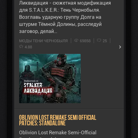
Ликвидация - сюжетная модификация
для S.T.A.L.K.E.R.: Тень Чернобыля.
Возглавь ударную группу Долга на
штурме Тёмной Долины, расследуй
заговор, делай…
МОДЫ ТЕНИ ЧЕРНОБЫЛЯ
69858
25
4.88
Oblivion Lost Remake Semi Official
Patches: Standalone
Oblivion Lost Remake Semi-Official