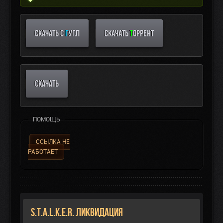
СКАЧАТЬ С
Г
УГЛ
СКАЧАТЬ
Т
ОРРЕНТ
СКАЧАТЬ
ПОМОЩЬ
ССЫЛКА НЕ
РАБОТАЕТ
S.T.A.L.K.E.R. Ликвидация