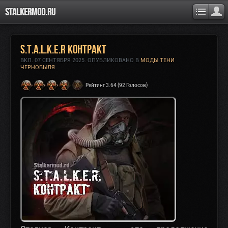
Stalkermod.ru
S.T.A.L.K.E.R Контракт
ВКЛ.
07 СЕНТЯБРЯ 2025
. ОПУБЛИКОВАНО В
МОДЫ ТЕНИ
ЧЕРНОБЫЛЯ
Рейтинг 3.64 (92 Голосов)