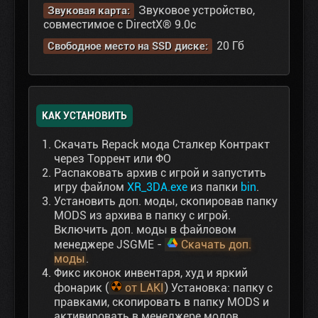
Звуковое устройство,
Звуковая карта:
совместимое с DirectX® 9.0с
20 Гб
Свободное место на SSD диске:
КАК УСТАНОВИТЬ
Скачать Repack мода Сталкер Контракт
через Торрент или ФО
Распаковать архив с игрой и запустить
игру файлом
XR_3DA.exe
из папки
bin
.
Установить доп. моды, скопировав папку
MODS из архива в папку с игрой.
Включить доп. моды в файловом
менеджере JSGME -
Скачать доп.
моды
.
Фикс иконок инвентаря, худ и яркий
фонарик (
от LAKI
) Установка: папку с
правками, скопировать в папку MODS и
активировать в менеджере модов