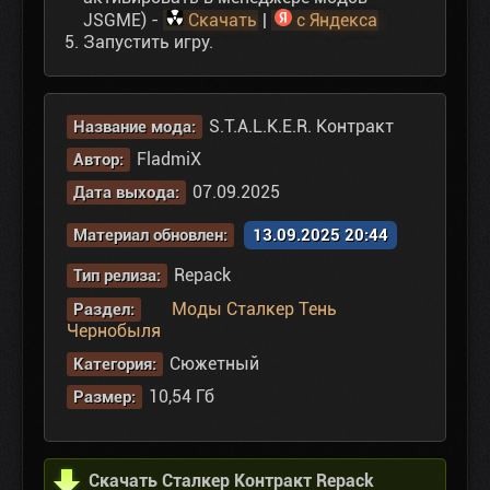
JSGME) -
Скачать
|
с Яндекса
Запустить игру.
S.T.A.L.K.E.R. Контракт
Название мода:
FladmiX
Автор:
07.09.2025
Дата выхода:
Материал обновлен:
13.09.2025 20:44
Repack
Тип релиза:
Моды Сталкер Тень
Раздел:
Чернобыля
Сюжетный
Категория:
10,54 Гб
Размер:
Скачать Сталкер Контракт Repack