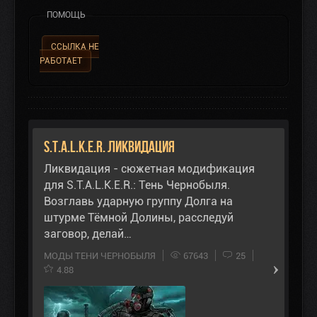
ПОМОЩЬ
ССЫЛКА НЕ
РАБОТАЕТ
S.T.A.L.K.E.R. Ликвидация
Ликвидация - сюжетная модификация
для S.T.A.L.K.E.R.: Тень Чернобыля.
Возглавь ударную группу Долга на
штурме Тёмной Долины, расследуй
заговор, делай…
МОДЫ ТЕНИ ЧЕРНОБЫЛЯ
67643
25
4.88