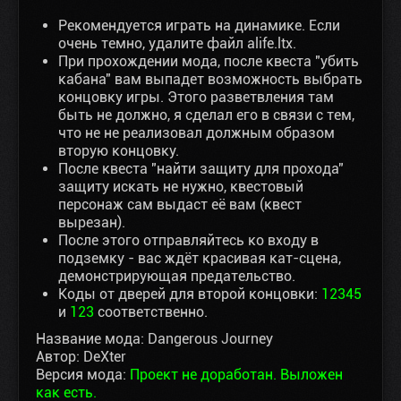
Рекомендуется играть на динамике. Если
очень темно, удалите файл alife.ltx.
При прохождении мода, после квеста "убить
кабана" вам выпадет возможность выбрать
концовку игры. Этого разветвления там
быть не должно, я сделал его в связи с тем,
что не не реализовал должным образом
вторую концовку.
После квеста "найти защиту для прохода"
защиту искать не нужно, квестовый
персонаж сам выдаст её вам (квест
вырезан).
После этого отправляйтесь ко входу в
подземку - вас ждёт красивая кат-сцена,
демонстрирующая предательство.
Коды от дверей для второй концовки:
12345
и
123
соответственно.
Название мода: Dangerous Journey
Автор: DeXter
Версия мода:
Проект не доработан. Выложен
как есть.