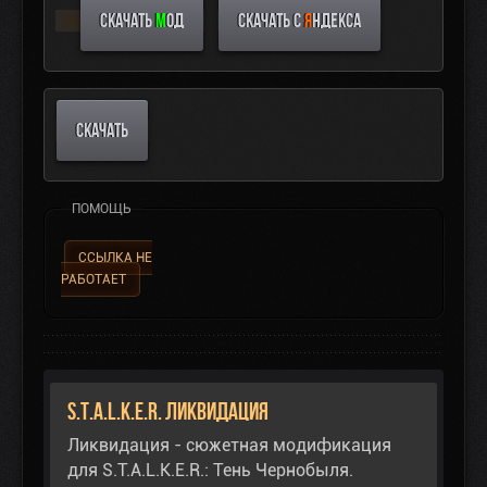
СКАЧАТЬ
М
ОД
СКАЧАТЬ С
Я
НДЕКСА
СКАЧАТЬ
ПОМОЩЬ
ССЫЛКА НЕ
РАБОТАЕТ
S.T.A.L.K.E.R. Ликвидация
Ликвидация - сюжетная модификация
для S.T.A.L.K.E.R.: Тень Чернобыля.