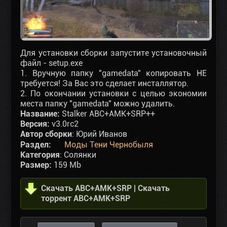
Для установки сборки запустите установочный
файл - setup.exe
1. Вручную папку "gamedata" копировать НЕ
требуется! За Вас это сделает инсталлятор.
2. По окончании установки с целью экономии
места папку "gamedata" можно удалить.
Название:
Stalker ABC+AMK+SRP++
Версия:
v3.0rc2
Автор сборки
: Юрий Иванов
Раздел:
Моды Тени Чернобыля
Категория
: Солянки
Размер:
159 Mb
Скачать ABC+AMK+SRP | Скачать
торрент ABC+AMK+SRP