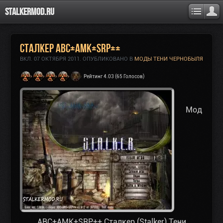
Stalkermod.ru
Сталкер ABC+AMK+SRP++
ВКЛ.
07 ОКТЯБРЯ 2011
. ОПУБЛИКОВАНО В
МОДЫ ТЕНИ ЧЕРНОБЫЛЯ
Рейтинг 4.03 (65 Голосов)
Мод
ABC+AMK+SRP++ Сталкер (Stalker) Тени