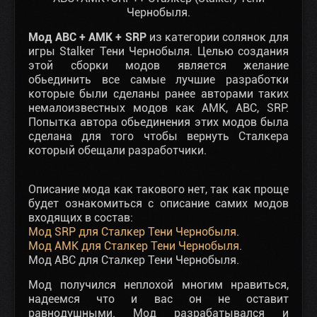
Чернобыля.
Мод ABC + AMK + SRP
из категории солянок для
игры Stalker Тени Чернобыля. Целью создания
этой сборки модов является желание
обьединить все самые лучшие разработки
которые были сделаны ранее авторами таких
немалоизвестных модов как АМК, АВС, SRP.
Попытка автора обьединения этих модов была
сделана для того чтобы вернуть Сталкера
который обещали разработчики.
Описание мода как такового нет, так как проще
будет ознакомиться с описание самих модов
входящих в состав:
Мод SRP для Сталкер Тени Чернобыля
.
Мод АМК для Сталкер Тени Чернобыля
.
Мод АВС для Сталкер Тени Чернобыля.
Мод получился неплохой многим нравиться,
надеемся что и вас он не оставит
равнодушными. Мод разрабатывался и