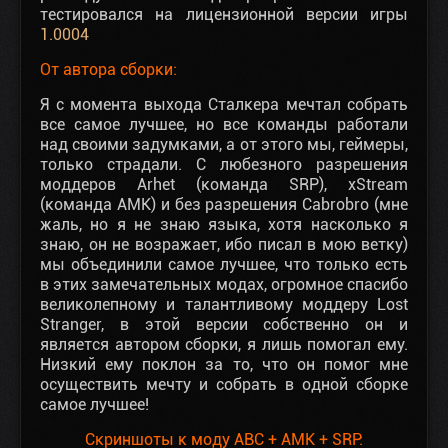
тестировался на лицензионной версии игры
1.0004
От автора сборки:
Я с момента выхода Сталкера мечтал собрать
все самое лучшее, но все команды работали
над своими задумками, а от этого мы, геймеры,
только страдали. С любезного разрешения
моддеров Arhet (команда SRP), xStream
(команда AMK) и без разрешения Cabrobro (мне
жаль, но я не знаю языка, хотя насколько я
знаю, он не возражает, ибо писал в мою ветку)
мы объединили самое лучшее, что только есть
в этих замечательных модах, огромное спасибо
великолепному и талантливому моддеру Lost
Stranger, в этой версии собственно он и
является автором сборки, я лишь помогал ему.
Низкий ему поклон за то, что он помог мне
осуществить мечту и собрать в одной сборке
самое лучшее!
Скриншоты к моду ABC + AMK + SRP: