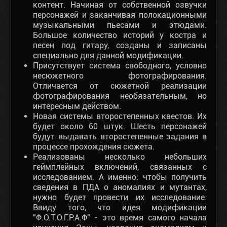
контент. Начиная от собственной озвучки
персонажей и заканчивая полокационными
музыкальными пьесами и этюдами.
Большое количество историй у костра и
песен под гитару, созданы и записаны
специально для данной модификации.
Присутствует система свободного, условно
несюжетного фотографирования.
Отличается от сюжетной реализации
фотографирования необязательным, но
интересным действом.
Новая системы второстепенных квестов. Их
будет около 60 штук. Шесть персонажей
будут выдавать второстепенные задания в
процессе прохождения сюжета.
Реализованы несколько небольших
геймплейных включений, связанных с
исследованием. А именно: чтобы получить
сведения в ПДА о аномалиях и мутантах,
нужно будет провести их исследование.
Ввиду того, что идея модификации
"Ф.О.Т.О.Г.Р.А.Ф" - это время самого начала