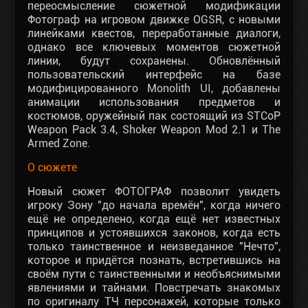
переосмысление сюжетной модификации
Фотограф на игровом движке OGSR, с новыми
линейками квестов, переработанные диалоги,
однако все ключевых моментов сюжетной
линии, будут сохранены. Обновлённый
пользовательский интерфейс на базе
модифицированного Monolith UI, добавлены
анимации использования предметов и
костюмов, оружейный пак состоящий из STCoP
Weapon Pack 3.4, Shoker Weapon Mod 2.1 и The
Armed Zone.
О сюжете
Новый сюжет ФОТОГРАФ позволит увидеть
игроку Зону "до начала времён", когда ничего
ещё не определено, когда ещё нет известных
принципов и устоявшихся законов, когда есть
только таинственное и неизведанное "Нечто",
которое и придётся познать, встретившись на
своём пути с таинственными и необъяснимыми
явлениями и тайнами. Повстречать знакомых
по оригиналу ТЧ персонажей, которые только