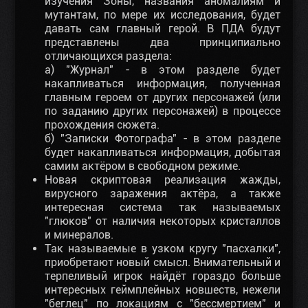
изучения Зоны, названия аномалиям и
мутантам, по мере их исследования, будет
давать сам главный герой. В ПДА будут
представлены два принципиально
отличающихся раздела:
а) "Журнал" - в этом разделе будет
накапливаться информация, полученная
главным героем от других персонажей (или
по заданию других персонажей) в процессе
прохождения сюжета.
б) "Записки Фотографа" - в этом разделе
будет накапливаться информация, добытая
самим актёром в свободном режиме.
Новая скриптовая реализация жажды,
вирусного заражения актёра, а также
интересная система так называемых
"глюков" от наличия некоторых кристаллов
и минералов.
Так называемые в узком кругу "пасхалки",
приобретают новый смысл. Внимательный и
терпеливый игрок найдёт гораздо больше
интересных геймплейных новшеств, нежели
"беглец" по локациям с "бессмертием" и