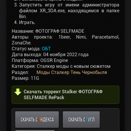
Запустить игру от имени администратора
файлом XR_3DA.exe, находящимся в папке
Bin.
Играть.
Название: ФОТОГРАФ SELFMADE
Авторы проекта: 1beer, Nimi, Paracetamol,
ZonaChe.
Статус мода:
ОБТ
Дата выхода: 04 ноября 2022 года
Платформа: OGSR Engine
Категория: Сталкер моды с новым сюжетом
Раздел:
Моды Сталкер Тень Чернобыля
Размер: 11G
Скачать торрент Stalker ФОТОГРАФ
SELFMADE RePack
СКАЧАТЬ С
Я
НДЕКСА
СКАЧАТЬ С
Г
УГЛ