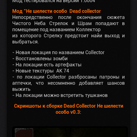
Мод тестировался на версии 1.0004
Мод "Не шелести особо Dead collector
Непосредственно после окончания сюжета
Чистого Неба Стрелок и Шрам попадают в
помещение под названием Коллектор
из которого Стрелку предстоит найи выход и
выбраться.
- Новая локация по названием Collector
- Восстановлены зомби
- На локации есть артефакты
- Новые текстуры АК 74
- по локации Collector разбросаны патроны и
аптечки, что несомненно добавляет шансов
выжить
- На локации можно встретить тушканов
Скриншоты к сборке Dead Collector Не шелести
особо v0.3: