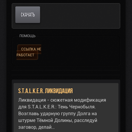
СКАЧАТЬ
ПОМОЩЬ
ССЫЛКА НЕ
РАБОТАЕТ
S.T.A.L.K.E.R. Ликвидация
Ликвидация - сюжетная модификация
для S.T.A.L.K.E.R.: Тень Чернобыля.
Возглавь ударную группу Долга на
штурме Тёмной Долины, расследуй
заговор, делай…