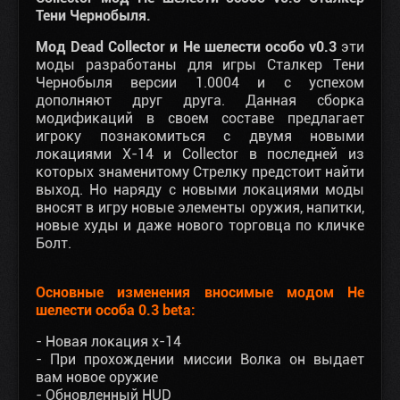
Тени Чернобыля.
Мод Dead Collector и Не шелести особо v0.3
эти
моды разработаны для игры Сталкер Тени
Чернобыля версии 1.0004 и с успехом
дополняют друг друга. Данная сборка
модификаций в своем составе предлагает
игроку познакомиться с двумя новыми
локациями Х-14 и Collector в последней из
которых знаменитому Стрелку предстоит найти
выход. Но наряду с новыми локациями моды
вносят в игру новые элементы оружия, напитки,
новые худы и даже нового торговца по кличке
Болт.
Основные изменения вносимые модом Не
шелести особа 0.3 beta:
- Новая локация х-14
- При прохождении миссии Волка он выдает
вам новое оружие
- Обновленный HUD