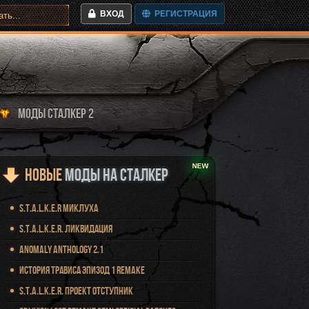
ВХОД
РЕГИСТРАЦИЯ
МОДЫ СТАЛКЕР 2
Новые
Моды на Сталкер
S.T.A.L.K.E.R Миклуха
S.T.A.L.K.E.R. Ликвидация
Anomaly Anthology 2.1
История Трависа Эпизод 1 Remake
S.T.A.L.K.E.R. Проект Отступник