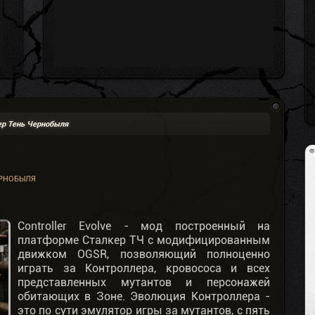
р Тень Чернобыля
ЕРНОБЫЛЯ
Controller Evolve - мод построенный на
платформе Сталкер ТЧ с модифицированным
движком OGSR, позволяющий полноценно
играть за Контроллера, кровососа и всех
представленных мутантов и персонажей
обитающих в Зоне. Эволюция Контроллера -
это по сути эмулятор игры за мутантов, с пять