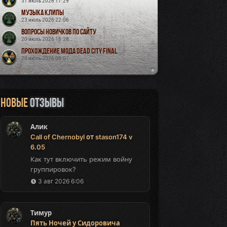
31 июль 2026 17:29
Музыка Клипы
23 июль 2026 22:06
Вопросы новичков по сайту
20 июль 2026 15:28
Прохождение мода Dead City Final
20 июль 2026 08:07
Новые
отзывы
Алик
Call of Chernobyl от stason174 v
6.05
Как тут включить режим войну
группировок?
3 авг 2026 6:06
Тимур
Пять Ночей у Сидоровича