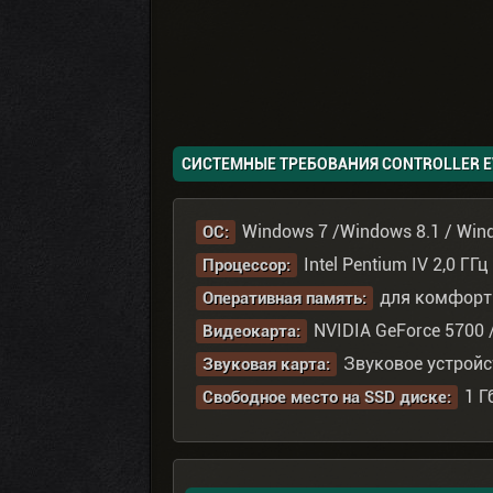
СИСТЕМНЫЕ ТРЕБОВАНИЯ CONTROLLER E
Windows 7 /Windows 8.1 / Win
ОС:
Intel Pentium IV 2,0 Г
Процессор:
для комфортн
Оперативная память:
NVIDIA GeForce 5700 
Видеокарта:
Звуковое устройст
Звуковая карта:
1 Г
Свободное место на SSD диске: