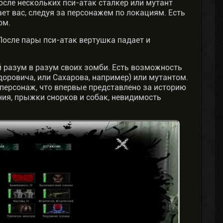
сле нескольких пси-атак сталкер или мутант
т вас, следуя за персонажем по локациям. Есть
ом.
После пары пси-атак вертушка падает и
й разум в разум своих зомби. Есть возможность
оровича, или Сахарова, например) или мутантом.
персонаж, что впервые представлено за историю
ния, прыжки снорков и собак, невидимость