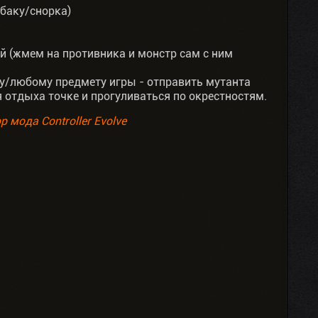
обаку/снорка)
 (жмем на противника и монстр сам с ним
у/любому предмету игры - отправить мутанта
я отдыха точке и прогуливаться по окрестностям.
р мода Controller Evolve