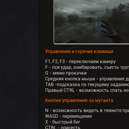
Управление и горячие клавиши:
F1, F2, F3 - переключаем камеру
F - пси удар, зомбировать, съесть тру
G - меню прокачки
Средняя кнопка мыши - управление 
TAB -подсказка по текущему задани
Правый CTRL - возможность спать но
Кнопки управления за мутанта:
N - возможность видеть в темноте пр
WASD - перемещение
X - быстрый бег
CTRL - присесть