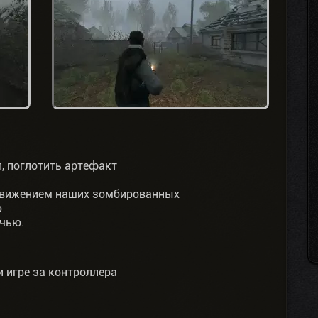
п, поглотить артефакт
движением наших зомбированных
ю
чью.
и игре за контроллера