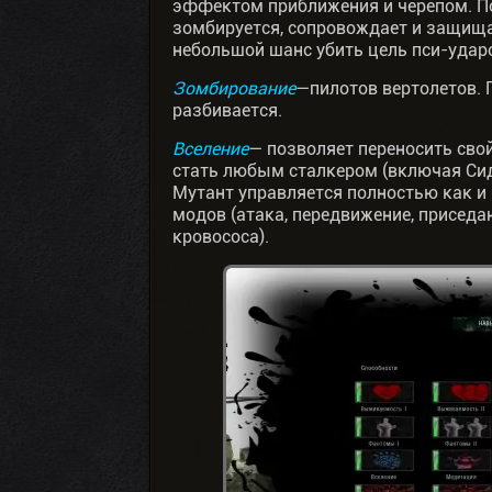
эффектом приближения и черепом. По
зомбируется, сопровождает и защищае
небольшой шанс убить цель пси-удар
Зомбирование
—пилотов вертолетов. 
разбивается.
Вселение
— позволяет переносить сво
стать любым сталкером (включая Сид
Мутант управляется полностью как и 
модов (атака, передвижение, приседа
кровососа).