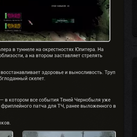
лера в туннеле на окрестностях Юпитера. На
облизости, а на втором заставляет стрелять
о восстанавливает здоровье и выносливость. Труп
обглоданный скелет.
 — в котором все события Теней Чернобыля уже
фриплейного патча для ТЧ, ранее выложенного в
ыков.