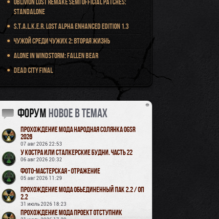
Oblivion Lost Remake Semi Official Patches:
Standalone
S.T.A.L.K.E.R. Lost Alpha Enhanced Edition 1.3
Чужой среди чужих 2: Вторая жизнь
Alone in Windstorm: Fallen Bear
Dead City Final
Форум
новое в темах
Прохождение мода Народная Солянка OGSR
2026
07 авг 2026 22:53
У Костра или Сталкерские будни. Часть 22
06 авг 2026 20:32
Фото-мастерская - Отражение
05 авг 2026 11:29
Прохождение мода Обьединенный Пак 2.2 / ОП
2.2
31 июль 2026 18:23
Прохождение мода Проект Отступник