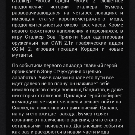
Сталкер Чужой Среди Чужих 2 сюжетное
продолжение истории сталкера Бумера,
разворачивающаяся на четырех локациях и
имеющая статус короткометражного мода,
продолжительностью около трех часов. Кроме
нового сюжетного наполнения и персонажей, в
игру Сталкер Зов Припяти был адаптирован
оружейный пак OWR 2.1и графический аддон
CGIM 2, игровая локация Кордон и новые
мутанты.
По событиям первого эпизода главный герой
проникает в Зону Отчуждения с целью
заработка. Уже в самом начале его пути все
идет далеко не по плану: он наживает себе
немало врагов среди военных, бандитов, и даже
некоторых сталкеров. Однажды герой собирает
команду из четырех человек и решает пойти на
Свалку, на поиск новых приключений. Однако,
на пути его ожидает засада. Бумер теряет
сознание от полученного ранения, а что стало с
остальными - неизвестно. Дальнейшие события
как раз и раскроются в новом части мода