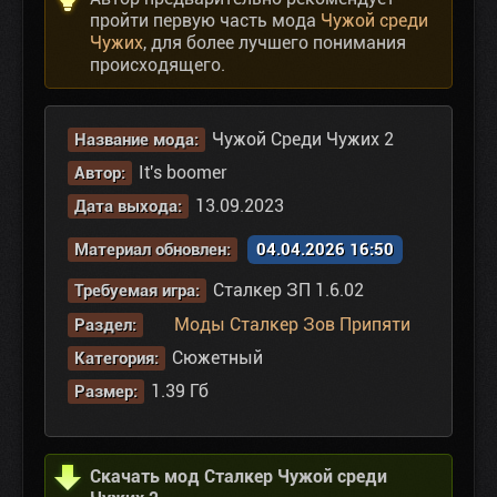
пройти первую часть мода
Чужой среди
Чужих
, для более лучшего понимания
происходящего.
Чужой Среди Чужих 2
Название мода:
It's boomer
Автор:
13.09.2023
Дата выхода:
Материал обновлен:
04.04.2026 16:50
Сталкер ЗП 1.6.02
Требуемая игра:
Моды Сталкер Зов Припяти
Раздел:
Сюжетный
Категория:
1.39 Гб
Размер:
Скачать мод Сталкер Чужой среди