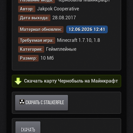
Название мода:
Jakpok Cooperative
Автор:
28.08.2017
Дата выхода:
Материал обновлен:
12.06.2026 12:41
Minecraft 1.7.10, 1.8
Требуемая игра:
Геймплейные
Категория:
10 Мб
Размер:
Скачать карту Чернобыль на Майнкрафт
СКАЧАТЬ С STALKERFILE
СКАЧАТЬ