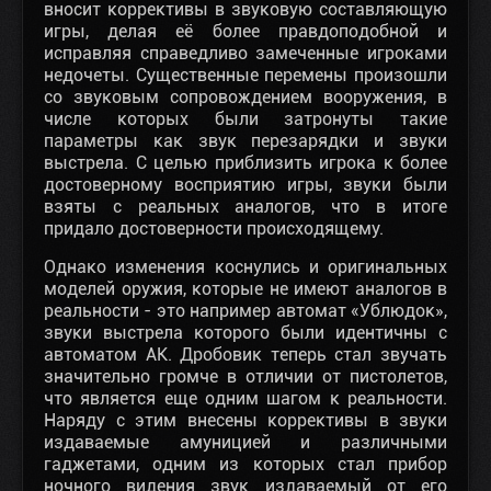
вносит коррективы в звуковую составляющую
игры, делая её более правдоподобной и
исправляя справедливо замеченные игроками
недочеты. Существенные перемены произошли
со звуковым сопровождением вооружения, в
числе которых были затронуты такие
параметры как звук перезарядки и звуки
выстрела. С целью приблизить игрока к более
достоверному восприятию игры, звуки были
взяты с реальных аналогов, что в итоге
придало достоверности происходящему.
Однако изменения коснулись и оригинальных
моделей оружия, которые не имеют аналогов в
реальности - это например автомат «Ублюдок»,
звуки выстрела которого были идентичны с
автоматом АК. Дробовик теперь стал звучать
значительно громче в отличии от пистолетов,
что является еще одним шагом к реальности.
Наряду с этим внесены коррективы в звуки
издаваемые амуницией и различными
гаджетами, одним из которых стал прибор
ночного видения звук издаваемый от его