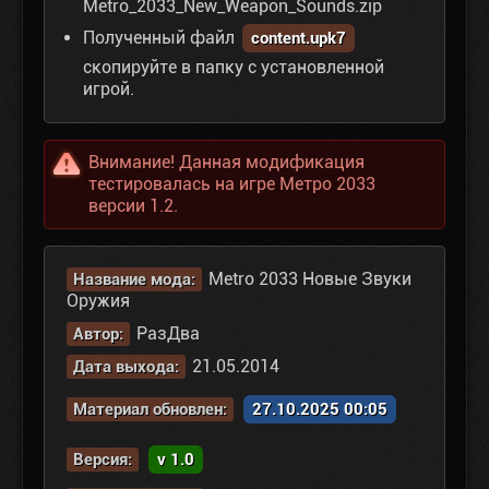
Metro_2033_New_Weapon_Sounds.zip
Полученный файл
content.upk7
скопируйте в папку с установленной
игрой.
Внимание! Данная модификация
тестировалась на игре Метро 2033
версии 1.2.
Metro 2033 Новые Звуки
Название мода:
Оружия
РазДва
Автор:
21.05.2014
Дата выхода:
Материал обновлен:
27.10.2025 00:05
Версия:
v 1.0