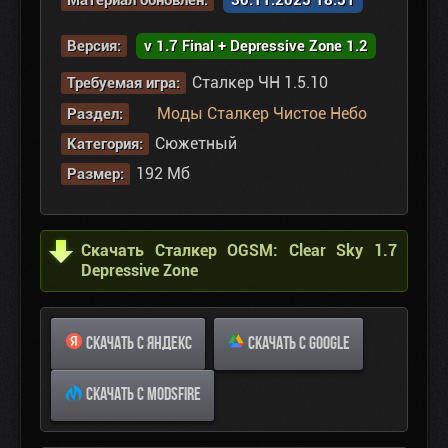
Материал обновлен:
30.11.2025 18:51
Версия:
v 1.7 Final + Depressive Zone 1.2
Сталкер ЧН 1.5.10
Требуемая игра:
Моды Сталкер Чистое Небо
Раздел:
Сюжетный
Категория:
192 Мб
Размер:
Скачать Сталкер OGSM: Clear Sky 1.7
Depressive Zone
СКАЧАТЬ С ЯНДЕКС
СКАЧАТЬ С GOOGLE
СКАЧАТЬ С MODSFIRE