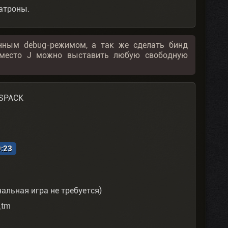
патроны.
нным debug-режимом, а так же сделать бинд
, вместо J можно выставить любую свободную
SSPACK
9:23
нальная игра не требуется)
_tm