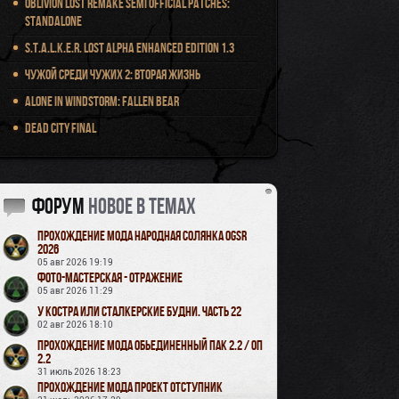
Oblivion Lost Remake Semi Official Patches:
Standalone
S.T.A.L.K.E.R. Lost Alpha Enhanced Edition 1.3
Чужой среди чужих 2: Вторая жизнь
Alone in Windstorm: Fallen Bear
Dead City Final
Форум
новое в темах
Прохождение мода Народная Солянка OGSR
2026
05 авг 2026 19:19
Фото-мастерская - Отражение
05 авг 2026 11:29
У Костра или Сталкерские будни. Часть 22
02 авг 2026 18:10
Прохождение мода Обьединенный Пак 2.2 / ОП
2.2
31 июль 2026 18:23
Прохождение мода Проект Отступник