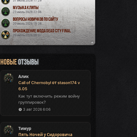
31 июль 2026 17:29
Музыка Клипы
23 июль 2026 22:06
Вопросы новичков по сайту
20 июль 2026 15:28
Прохождение мода Dead City Final
20 июль 2026 08:07
Новые
отзывы
Алик
Call of Chernobyl от stason174 v
6.05
Как тут включить режим войну
группировок?
3 авг 2026 6:06
Тимур
Пять Ночей у Сидоровича