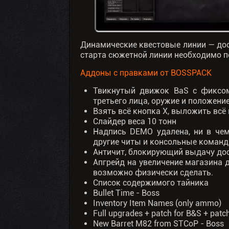
Динамические квестовые линии — дос
старта сюжетной линии необходимо п
Аддоны с правками от BOSSPACK
Твикнутый движок BaS с фиксом
третьего лица, оружие и положени
Взять всё кнопка Х, выложить всё
Слайдер веса 10 тонн
Надпись DEMO удалена, ни в чем 
другие читы и консольные команд
Античит, блокирующий выдачу дос
Апгрейд на увеличение магазина д
возможно физически сделать.
Список содержимого тайника
Bullet Time - Boss
Inventory Item Names (only ammo)
Full upgrades + patch for B&S + patc
New Barret M82 from STCoP - Boss