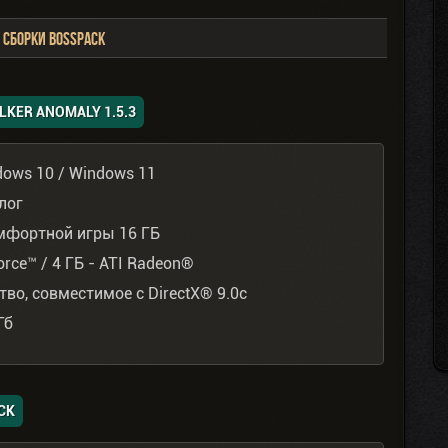
 сборки BOSSPACK
KER ANOMALY 1.5.3
dows 10 / Windows 11
алог
омфортной игры 16 ГБ
rce™ / 4 ГБ - ATI Radeon®
во, совместимое с DirectX® 9.0с
Гб
CK