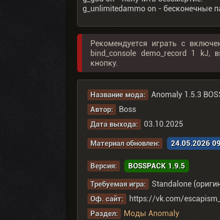
g_unlimitedammo on - бесконечные 
Рекомендуется играть с включе
bind_console demo_record 1 kJ
кнопку.
Anomaly 1.5.3 BO
Название мода:
Boss
Автор:
03.10.2025
Дата выхода:
Материал обновлен:
24.05.2026 0
Версия:
BOSSPACK 1.9.5
Standalone (ориги
Требуемая игра:
https://vk.com/escapism
Оф. сайт:
Моды Anomaly
Раздел: