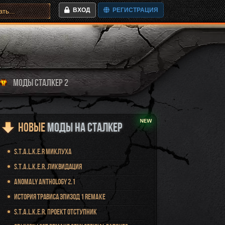
ВХОД
РЕГИСТРАЦИЯ
МОДЫ СТАЛКЕР 2
Новые
Моды на Сталкер
S.T.A.L.K.E.R Миклуха
S.T.A.L.K.E.R. Ликвидация
Anomaly Anthology 2.1
История Трависа Эпизод 1 Remake
S.T.A.L.K.E.R. Проект Отступник