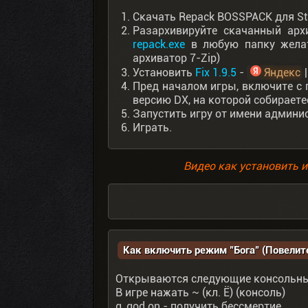
Скачать Repack BOSSPACK для Sta
Разархивируйте скачанный арх
repack.exe
в любую папку желат
архиватор 7-Zip)
Установить
Fix 1.9.5
-
Яндекс
Пред началом игры, включите 
версию DX, на которой собираете
Запустить игру от имени админи
Играть.
Видео как установить и
Как включить режим "Бога" (Повелит
Открываются следующие консольн
В игре нажать ~ (кл. Ё) (консоль)
g_god on - получить бессмертие.