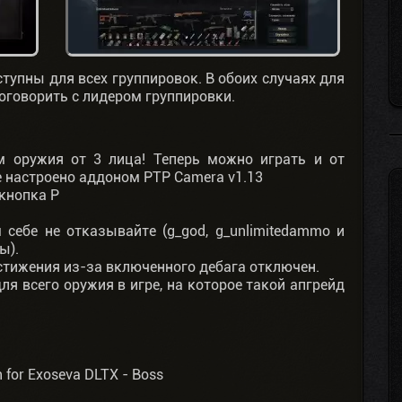
тупны для всех группировок. В обоих случаях для
оговорить с лидером группировки.
 оружия от 3 лица! Теперь можно играть и от
е настроено аддоном PTP Camera v1.13
 кнопка P
себе не отказывайте (g_god, g_unlimitedammo и
ы).
тижения из-за включенного дебага отключен.
ля всего оружия в игре, на которое такой апгрейд
h for Exoseva DLTX - Boss