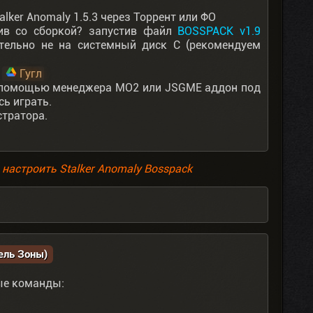
lker Anomaly 1.5.3 через Торрент или ФО
ив со сборкой? запустив файл
BOSSPACK v1.9
ельно не на системный диск С (рекомендуем
|
Гугл
с помощью менеджера МО2 или JSGME аддон под
сь играть.
стратора.
 настроить Stalker Anomaly Bosspack
ель Зоны)
ые команды: