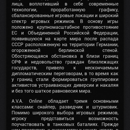
лица, воплотивший в себе современные
технологии, проработанную графику,
сбалансированные игровые локации и широкий
спектр игровых режимов. В основу игры
положено крупномасштабное противостояние
ЕС и Объединенной Российской Федерации,
появившуюся на карте мира после распада
СССР расположенную на территории Германии,
огороженной берлинской стеной.
Обостряющаяся обстановка в близи границ
ОРФ и недовольство граждан близлежащих
государств, привело к нескончаемым
дипломатическим переговорам, в то время как
у границ стали формироваться группировки
активистов устраивающих диверсии и накаляя
и без того шаткое равновесия мира.
A.V.A. Online обладает тремя основными
классами: снайпер, разведчик и штурмовик.
Помимо широкого выбора игровых режимов,
игроку представиться возможность
поучаствовать в танковых баталиях. Прежде