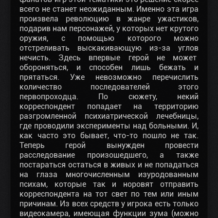
всего не станет неожиданным. Именно эта игра
произвела революцию в жанре ужастиков,
подарив нам персонажей, у которых нет крутого
оружия, с помощью которого можно
отстреливать выскакивающую из-за углов
нечисть. Здесь впервые герой не может
обороняться, и способен лишь бежать и
прятаться. Уже невозможно перечислить
количество последователей этого
первопроходца. По сюжету, некий
корреспондент попадает на территорию
разгромленной психиатрической лечебницы,
где проводили эксперименты над больными. И,
как часто это бывает, что-то пошло не так.
Теперь герой вынужден провести
расследование произошедшего, а также
постараться остаться в живых и не попадаться
на глаза многочисленным изуродованным
психам, которые так и норовят отправить
корреспондента на тот свет по тем или иным
причинам. Из всех средств у игрока есть только
видеокамера, имеющая функции зума (можно