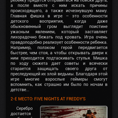
ребенку придется отправиться на поиски друга,
а после вместе с ним искать причины
происходящего, а также исчезнувшую маму.
Главная фишка в игре – это особенности
детского восприятия, когда даже
обыкновенный гром выглядит поистине
ужасным явлением, который заставляет
лихорадочно бежать под кровать. Игра очень
правдоподобно реализует особенности ребенка.
Например, ползком герой передвигается
быстрее, чем стоя, а чтобы открывать двери к
ним приходится подтаскивать стулья. Мишка
по ходу сюжета дает советы и всячески
старается защищать своего друга от
преследующей их злой ведьмы. Благодаря этой
игре многие взрослые геймеры смогут
вспомнить, как страшно им было по ночам в
детстве...
2-Е МЕСТО: FIVE NIGHTS AT FREDDY'S
Серебро
достается