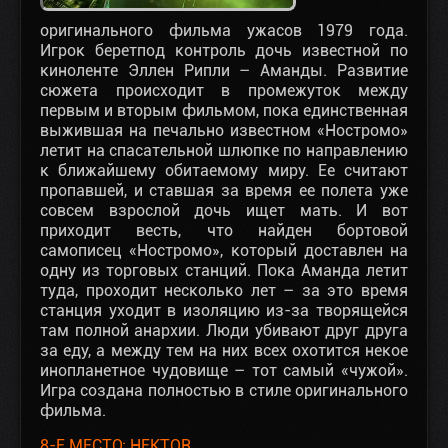
оригинального фильма ужасов 1979 года.
Игрок беретпод контроль дочь известной по
киноленте Эллен Рипли – Аманды. Развитие
сюжета происходит в промежуток между
первым и вторым фильмом, пока единственная
выжившая на печально известном «Ностромо»
летит на спасательной шлюпке по направлению
к ближайшему обитаемому миру. Ее считают
пропавшей, и ставшая за время ее полета уже
совсем взрослой дочь ищет мать. И вот
приходит весть, что найден бортовой
самописец «Ностромо», который доставлен на
одну из торговых станций. Пока Аманда летит
туда, проходит несколько лет – за это время
станция уходит в изоляцию из-за творящейся
там полной анархии. Люди убивают друг друга
за еду, а между тем на них всех охотится некое
инопланетное чудовище – тот самый «чужой».
Игра создана полностью в стиле оригинального
фильма.
8-Е МЕСТО: HEKTOR