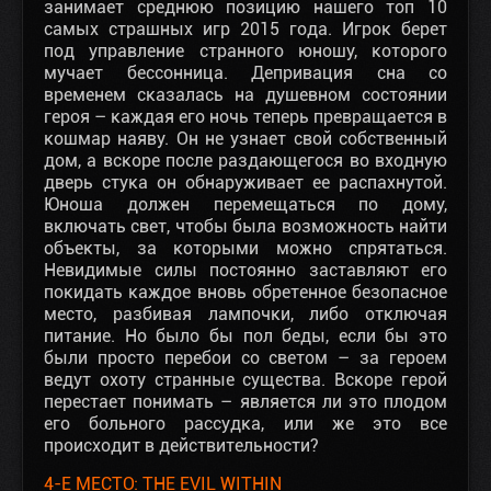
занимает среднюю позицию нашего топ 10
самых страшных игр 2015 года. Игрок берет
под управление странного юношу, которого
мучает бессонница. Депривация сна со
временем сказалась на душевном состоянии
героя – каждая его ночь теперь превращается в
кошмар наяву. Он не узнает свой собственный
дом, а вскоре после раздающегося во входную
дверь стука он обнаруживает ее распахнутой.
Юноша должен перемещаться по дому,
включать свет, чтобы была возможность найти
объекты, за которыми можно спрятаться.
Невидимые силы постоянно заставляют его
покидать каждое вновь обретенное безопасное
место, разбивая лампочки, либо отключая
питание. Но было бы пол беды, если бы это
были просто перебои со светом – за героем
ведут охоту странные существа. Вскоре герой
перестает понимать – является ли это плодом
его больного рассудка, или же это все
происходит в действительности?
4-Е МЕСТО: THE EVIL WITHIN