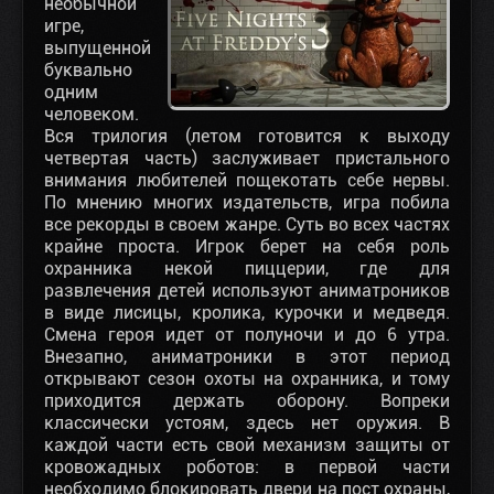
необычной
игре,
выпущенной
буквально
одним
человеком.
Вся трилогия (летом готовится к выходу
четвертая часть) заслуживает пристального
внимания любителей пощекотать себе нервы.
По мнению многих издательств, игра побила
все рекорды в своем жанре. Суть во всех частях
крайне проста. Игрок берет на себя роль
охранника некой пиццерии, где для
развлечения детей используют аниматроников
в виде лисицы, кролика, курочки и медведя.
Смена героя идет от полуночи и до 6 утра.
Внезапно, аниматроники в этот период
открывают сезон охоты на охранника, и тому
приходится держать оборону. Вопреки
классически устоям, здесь нет оружия. В
каждой части есть свой механизм защиты от
кровожадных роботов: в первой части
необходимо блокировать двери на пост охраны,