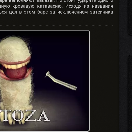
ара выполняют заказы. Но стоит ударить одного
шную кровавую катавасию. Исходя из названия
ться цел в этом баре за исключением затейника