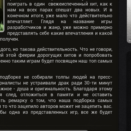
поиграть в один свежеиспеченный хит, как к
нам на всех парах спешат два новых. И в
конечном итоге, уже мало что действительно
впечатляет. Глядя на название игры
разработчиков и жанр, уже можно примерно
представлять себе какие впечатления и какой
 получен.
дого, но такова действительность. Что не говори,
ей этой феерии дорогущих хитов и попробовать
именно таким играм будет посвящен наш топ самых
подборке не собирали толпы людей на пресс-
рналисты не устраивали драк ради 30-ти минут
важное - душа и оригинальность. Благодаря этому
я след, отложиться в памяти и не оставить
ать ремарку о том, что наша подборка самых
 то что зацепило авторов может не зацепить вас.
бы одна из представленных игр, все же будет