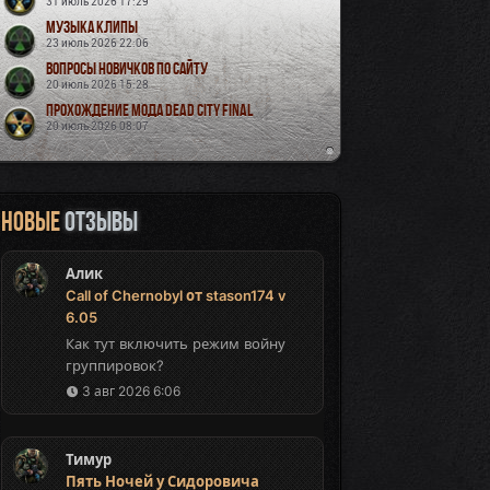
31 июль 2026 17:29
Музыка Клипы
23 июль 2026 22:06
Вопросы новичков по сайту
20 июль 2026 15:28
Прохождение мода Dead City Final
20 июль 2026 08:07
Новые
отзывы
Алик
Call of Chernobyl от stason174 v
6.05
Как тут включить режим войну
группировок?
3 авг 2026 6:06
Тимур
Пять Ночей у Сидоровича