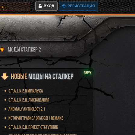
ВХОД
РЕГИСТРАЦИЯ
МОДЫ СТАЛКЕР 2
Новые
Моды на Сталкер
S.T.A.L.K.E.R Миклуха
S.T.A.L.K.E.R. Ликвидация
Anomaly Anthology 2.1
История Трависа Эпизод 1 Remake
S.T.A.L.K.E.R. Проект Отступник