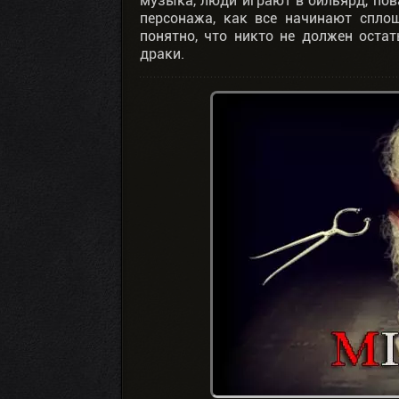
музыка, люди играют в бильярд, пов
персонажа, как все начинают спло
понятно, что никто не должен оста
драки.