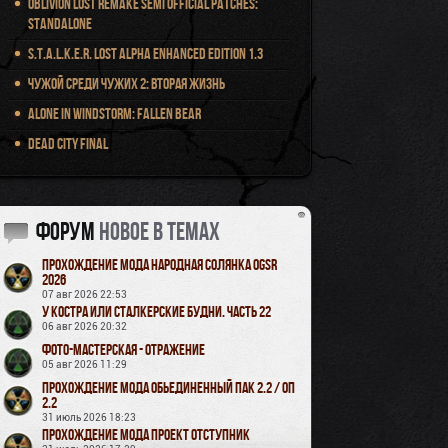
Oblivion Lost Remake Semi Official Patches:
Standalone
S.T.A.L.K.E.R. Lost Alpha Enhanced Edition 1.3
Чужой среди чужих 2: Вторая жизнь
Alone in Windstorm: Fallen Bear
Dead City Final
Форум
новое в темах
Прохождение мода Народная Солянка OGSR
2026
07 авг 2026 22:53
У Костра или Сталкерские будни. Часть 22
06 авг 2026 20:32
Фото-мастерская - Отражение
05 авг 2026 11:29
Прохождение мода Обьединенный Пак 2.2 / ОП
2.2
31 июль 2026 18:23
Прохождение мода Проект Отступник