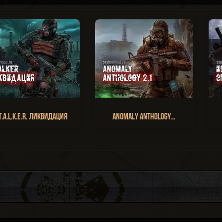
T.A.L.K.E.R. Ликвидация
Anomaly Anthology…