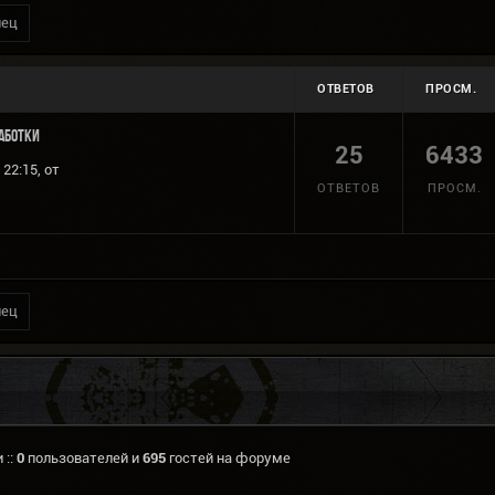
нец
ОТВЕТОВ
ПРОСМ.
работки
25
6433
22:15, от
ОТВЕТОВ
ПРОСМ.
нец
 ::
0
пользователей и
695
гостей на форуме