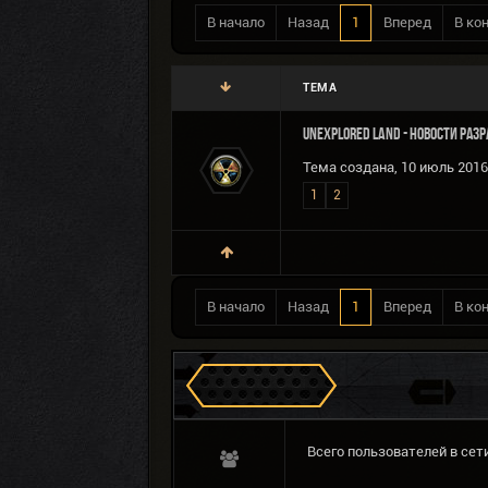
В начало
Назад
1
Вперед
В ко
ТЕМА
Unexplored Land - Новости раз
Тема создана, 10 июль 2016 
1
2
В начало
Назад
1
Вперед
В ко
Сталкеров в Зоне
Всего пользователей в сети