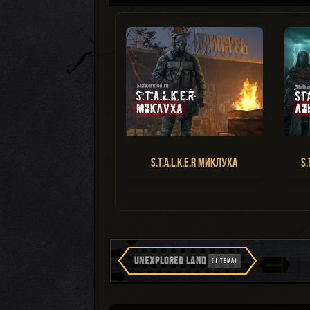
S.T.A.L.K.E.R Миклуха
S.
UNEXPLORED LAND
(1 ТЕМА)